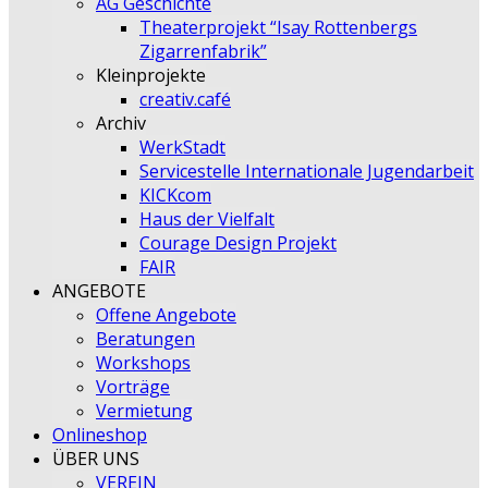
AG Geschichte
Theaterprojekt “Isay Rottenbergs
Zigarrenfabrik”
Kleinprojekte
creativ.café
Archiv
WerkStadt
Servicestelle Internationale Jugendarbeit
KICKcom
Haus der Vielfalt
Courage Design Projekt
FAIR
ANGEBOTE
Offene Angebote
Beratungen
Workshops
Vorträge
Vermietung
Onlineshop
ÜBER UNS
VEREIN