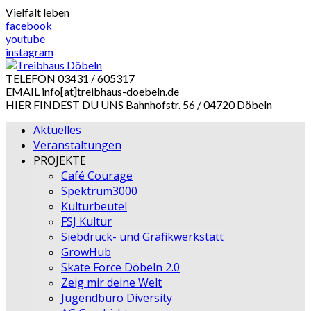
Skip
Vielfalt leben
to
facebook
content
youtube
instagram
TELEFON
03431 / 605317
EMAIL
info[at]treibhaus-doebeln.de
HIER FINDEST DU UNS
Bahnhofstr. 56 / 04720 Döbeln
Aktuelles
Veranstaltungen
PROJEKTE
Café Courage
Spektrum3000
Kulturbeutel
FSJ Kultur
Siebdruck- und Grafikwerkstatt
GrowHub
Skate Force Döbeln 2.0
Zeig mir deine Welt
Jugendbüro Diversity