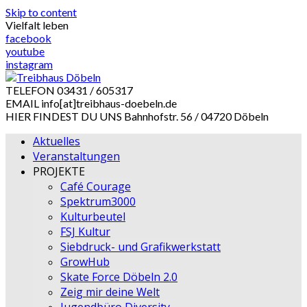
Skip to content
Vielfalt leben
facebook
youtube
instagram
TELEFON
03431 / 605317
EMAIL
info[at]treibhaus-doebeln.de
HIER FINDEST DU UNS
Bahnhofstr. 56 / 04720 Döbeln
Aktuelles
Veranstaltungen
PROJEKTE
Café Courage
Spektrum3000
Kulturbeutel
FSJ Kultur
Siebdruck- und Grafikwerkstatt
GrowHub
Skate Force Döbeln 2.0
Zeig mir deine Welt