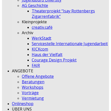
Jugendbüro Diversity
AG Geschichte
Theaterprojekt “Isay Rottenbergs
Zigarrenfabrik”
Kleinprojekte
creativ.café
Archiv
WerkStadt
Servicestelle Internationale Jugendarbeit
KICKcom
Haus der Vielfalt
Courage Design Projekt
FAIR
ANGEBOTE
Offene Angebote
Beratungen
Workshops
Vorträge
Vermietung
Onlineshop
ÜBER UNS