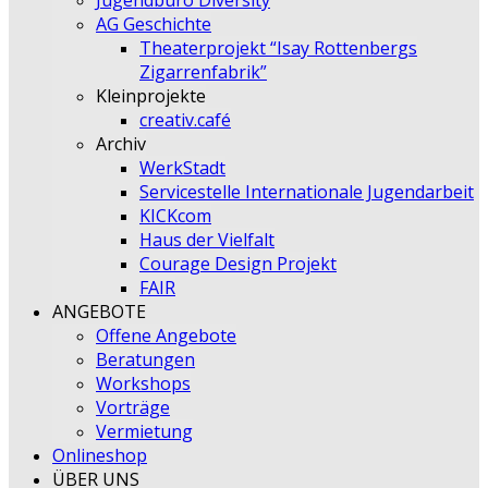
Jugendbüro Diversity
AG Geschichte
Theaterprojekt “Isay Rottenbergs
Zigarrenfabrik”
Kleinprojekte
creativ.café
Archiv
WerkStadt
Servicestelle Internationale Jugendarbeit
KICKcom
Haus der Vielfalt
Courage Design Projekt
FAIR
ANGEBOTE
Offene Angebote
Beratungen
Workshops
Vorträge
Vermietung
Onlineshop
ÜBER UNS