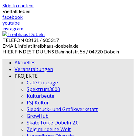
Skip to content
Vielfalt leben
facebook
youtube
instagram
TELEFON
03431 / 605317
EMAIL
info[at]treibhaus-doebeln.de
HIER FINDEST DU UNS
Bahnhofstr. 56 / 04720 Döbeln
Aktuelles
Veranstaltungen
PROJEKTE
Café Courage
Spektrum3000
Kulturbeutel
FSJ Kultur
Siebdruck- und Grafikwerkstatt
GrowHub
Skate Force Döbeln 2.0
Zeig mir deine Welt