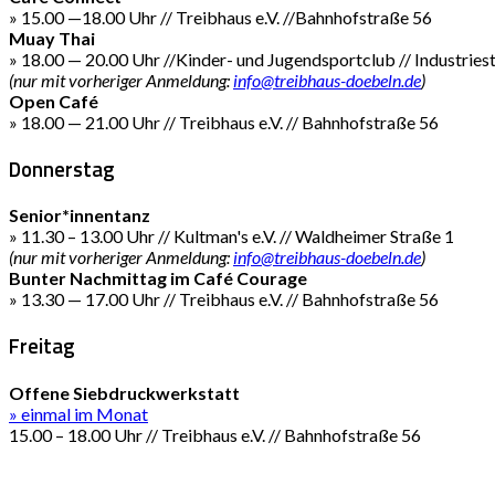
» 15.00 —18.00 Uhr // Treibhaus e.V. //Bahnhofstraße 56
Muay Thai
» 18.00 — 20.00 Uhr //Kinder- und Jugendsportclub // Industries
(nur mit vorheriger Anmeldung:
info@treibhaus-doebeln.de
)
Open Café
» 18.00 — 21.00 Uhr // Treibhaus e.V. // Bahnhofstraße 56
Donnerstag
Senior*innentanz
» 11.30 – 13.00 Uhr // Kultman's e.V. // Waldheimer Straße 1
(nur mit vorheriger Anmeldung:
info@treibhaus-doebeln.de
)
Bunter Nachmittag im Café Courage
» 13.30 — 17.00 Uhr // Treibhaus e.V. // Bahnhofstraße 56
Freitag
Offene Siebdruckwerkstatt
» einmal im Monat
15.00 – 18.00 Uhr // Treibhaus e.V. // Bahnhofstraße 56