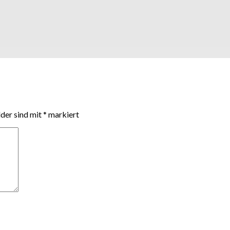
lder sind mit
*
markiert