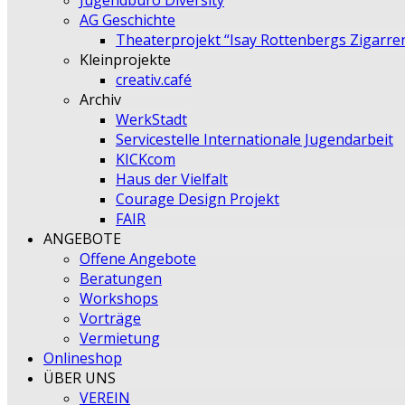
Jugendbüro Diversity
AG Geschichte
Theaterprojekt “Isay Rottenbergs Zigarre
Kleinprojekte
creativ.café
Archiv
WerkStadt
Servicestelle Internationale Jugendarbeit
KICKcom
Haus der Vielfalt
Courage Design Projekt
FAIR
ANGEBOTE
Offene Angebote
Beratungen
Workshops
Vorträge
Vermietung
Onlineshop
ÜBER UNS
VEREIN