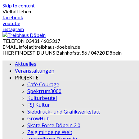
Skip to content
Vielfalt leben
facebook
youtube
instagram
TELEFON
03431 / 605317
EMAIL
info[at]treibhaus-doebeln.de
HIER FINDEST DU UNS
Bahnhofstr. 56 / 04720 Döbeln
Aktuelles
Veranstaltungen
PROJEKTE
Café Courage
Spektrum3000
Kulturbeutel
FSJ Kultur
Siebdruck- und Grafikwerkstatt
GrowHub
Skate Force Döbeln 2.0
Zeig mir deine Welt