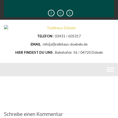
Skip
VIELFALT LEBEN
to
content
TELEFON
03431 / 605317
EMAIL
info[at]treibhaus-doebeln.de
HIER FINDEST DU UNS
Bahnhofstr. 56 / 04720 Döbeln
Schreibe einen Kommentar