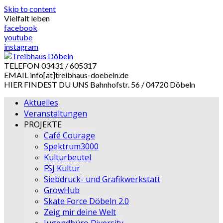
Skip to content
Vielfalt leben
facebook
youtube
instagram
TELEFON
03431 / 605317
EMAIL
info[at]treibhaus-doebeln.de
HIER FINDEST DU UNS
Bahnhofstr. 56 / 04720 Döbeln
Aktuelles
Veranstaltungen
PROJEKTE
Café Courage
Spektrum3000
Kulturbeutel
FSJ Kultur
Siebdruck- und Grafikwerkstatt
GrowHub
Skate Force Döbeln 2.0
Zeig mir deine Welt