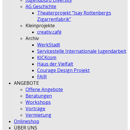
Jugendbüro Diversity
AG Geschichte
Theaterprojekt “Isay Rottenbergs
Zigarrenfabrik”
Kleinprojekte
creativ.café
Archiv
WerkStadt
Servicestelle Internationale Jugendarbeit
KICKcom
Haus der Vielfalt
Courage Design Projekt
FAIR
ANGEBOTE
Offene Angebote
Beratungen
Workshops
Vorträge
Vermietung
Onlineshop
ÜBER UNS