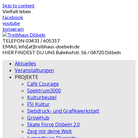
Skip to content
Vielfalt leben
facebook
youtube
instagram
TELEFON
03431 / 605317
EMAIL
info[at]treibhaus-doebeln.de
HIER FINDEST DU UNS
Bahnhofstr. 56 / 04720 Döbeln
Aktuelles
Veranstaltungen
PROJEKTE
Café Courage
Spektrum3000
Kulturbeutel
FSJ Kultur
Siebdruck- und Grafikwerkstatt
GrowHub
Skate Force Döbeln 2.0
Zeig mir deine Welt