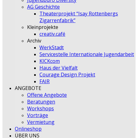
Jugendbüro Diversity
AG Geschichte
Theaterprojekt “Isay Rottenbergs
Zigarrenfabrik”
Kleinprojekte
creativ.café
Archiv
WerkStadt
Servicestelle Internationale Jugendarbeit
KICKcom
Haus der Vielfalt
Courage Design Projekt
FAIR
ANGEBOTE
Offene Angebote
Beratungen
Workshops
Vorträge
Vermietung
Onlineshop
ÜBER UNS