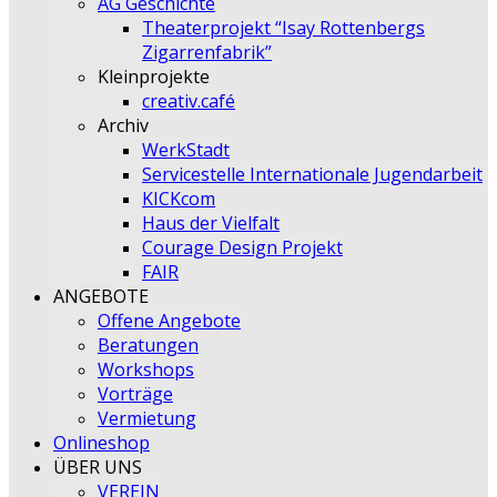
AG Geschichte
Theaterprojekt “Isay Rottenbergs
Zigarrenfabrik”
Kleinprojekte
creativ.café
Archiv
WerkStadt
Servicestelle Internationale Jugendarbeit
KICKcom
Haus der Vielfalt
Courage Design Projekt
FAIR
ANGEBOTE
Offene Angebote
Beratungen
Workshops
Vorträge
Vermietung
Onlineshop
ÜBER UNS
VEREIN