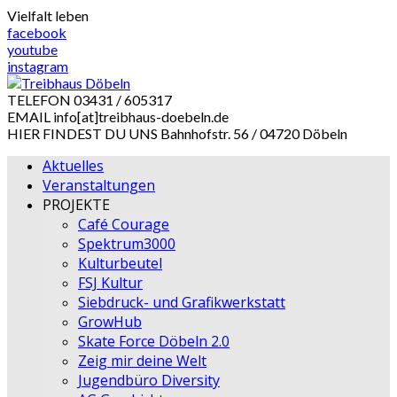
Skip
Vielfalt leben
to
facebook
content
youtube
instagram
TELEFON
03431 / 605317
EMAIL
info[at]treibhaus-doebeln.de
HIER FINDEST DU UNS
Bahnhofstr. 56 / 04720 Döbeln
Aktuelles
Veranstaltungen
PROJEKTE
Café Courage
Spektrum3000
Kulturbeutel
FSJ Kultur
Siebdruck- und Grafikwerkstatt
GrowHub
Skate Force Döbeln 2.0
Zeig mir deine Welt
Jugendbüro Diversity