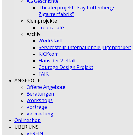
AG Geschichte
Theaterprojekt “Isay Rottenbergs
Zigarrenfabrik”
Kleinprojekte
creativ.café
Archiv
WerkStadt
Servicestelle Internationale Jugendarbeit
KICKcom
Haus der Vielfalt
Courage Design Projekt
FAIR
ANGEBOTE
Offene Angebote
Beratungen
Workshops
Vorträge
Vermietung
Onlineshop
ÜBER UNS
VEREIN