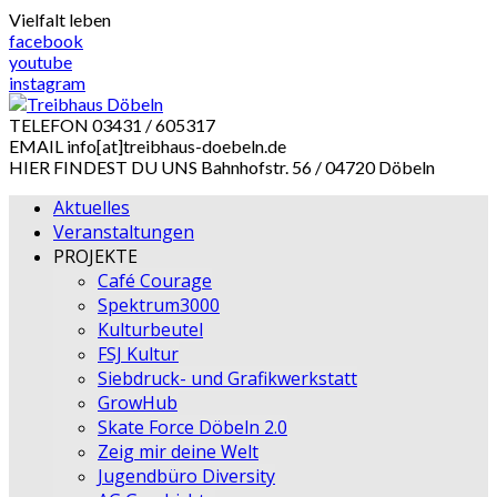
Skip
Vielfalt leben
to
facebook
content
youtube
instagram
TELEFON
03431 / 605317
EMAIL
info[at]treibhaus-doebeln.de
HIER FINDEST DU UNS
Bahnhofstr. 56 / 04720 Döbeln
Aktuelles
Veranstaltungen
PROJEKTE
Café Courage
Spektrum3000
Kulturbeutel
FSJ Kultur
Siebdruck- und Grafikwerkstatt
GrowHub
Skate Force Döbeln 2.0
Zeig mir deine Welt
Jugendbüro Diversity