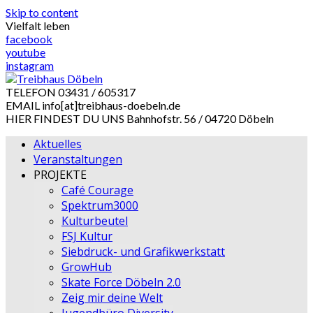
Skip to content
Vielfalt leben
facebook
youtube
instagram
TELEFON
03431 / 605317
EMAIL
info[at]treibhaus-doebeln.de
HIER FINDEST DU UNS
Bahnhofstr. 56 / 04720 Döbeln
Aktuelles
Veranstaltungen
PROJEKTE
Café Courage
Spektrum3000
Kulturbeutel
FSJ Kultur
Siebdruck- und Grafikwerkstatt
GrowHub
Skate Force Döbeln 2.0
Zeig mir deine Welt