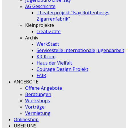
Jugendbüro Diversity
AG Geschichte
Theaterprojekt “Isay Rottenbergs
Zigarrenfabrik”
Kleinprojekte
creativ.café
Archiv
WerkStadt
Servicestelle Internationale Jugendarbeit
KICKcom
Haus der Vielfalt
Courage Design Projekt
FAIR
ANGEBOTE
Offene Angebote
Beratungen
Workshops
Vorträge
Vermietung
Onlineshop
ÜBER UNS