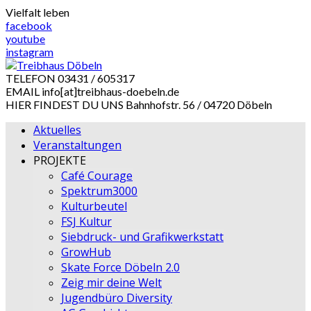
Skip
Vielfalt leben
to
facebook
content
youtube
instagram
TELEFON
03431 / 605317
EMAIL
info[at]treibhaus-doebeln.de
HIER FINDEST DU UNS
Bahnhofstr. 56 / 04720 Döbeln
Aktuelles
Veranstaltungen
PROJEKTE
Café Courage
Spektrum3000
Kulturbeutel
FSJ Kultur
Siebdruck- und Grafikwerkstatt
GrowHub
Skate Force Döbeln 2.0
Zeig mir deine Welt
Jugendbüro Diversity