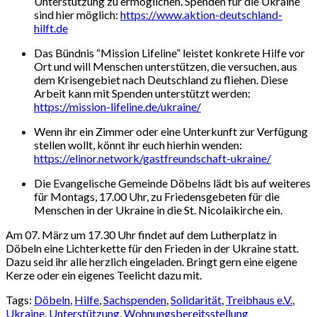
Unterstützung zu ermöglichen. Spenden für die Ukraine
sind hier möglich:
https://www.aktion-deutschland-
hilft.de
Das Bündnis “Mission Lifeline” leistet konkrete Hilfe vor
Ort und will Menschen unterstützen, die versuchen, aus
dem Krisengebiet nach Deutschland zu fliehen. Diese
Arbeit kann mit Spenden unterstützt werden:
https://mission-lifeline.de/ukraine/
Wenn ihr ein Zimmer oder eine Unterkunft zur Verfügung
stellen wollt, könnt ihr euch hierhin wenden:
https://elinor.network/gastfreundschaft-ukraine/
Die Evangelische Gemeinde Döbelns lädt bis auf weiteres
für Montags, 17.00 Uhr, zu Friedensgebeten für die
Menschen in der Ukraine in die St. Nicolaikirche ein.
Am 07. März um 17.30 Uhr findet auf dem Lutherplatz in
Döbeln eine Lichterkette für den Frieden in der Ukraine statt.
Dazu seid ihr alle herzlich eingeladen. Bringt gern eine eigene
Kerze oder ein eigenes Teelicht dazu mit.
Tags:
Döbeln
,
Hilfe
,
Sachspenden
,
Solidarität
,
Treibhaus e.V.
,
Ukraine
,
Unterstützung
,
Wohnungsbereitsstellung