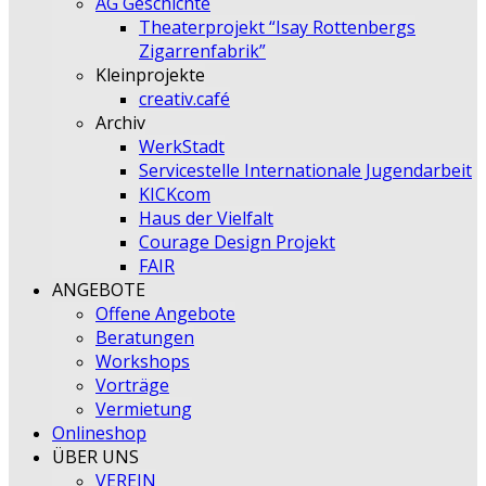
AG Geschichte
Theaterprojekt “Isay Rottenbergs
Zigarrenfabrik”
Kleinprojekte
creativ.café
Archiv
WerkStadt
Servicestelle Internationale Jugendarbeit
KICKcom
Haus der Vielfalt
Courage Design Projekt
FAIR
ANGEBOTE
Offene Angebote
Beratungen
Workshops
Vorträge
Vermietung
Onlineshop
ÜBER UNS
VEREIN