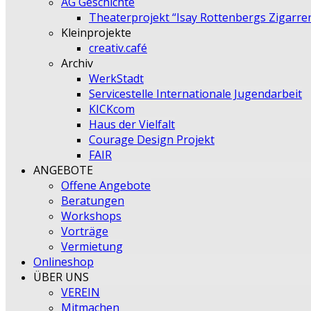
AG Geschichte
Theaterprojekt “Isay Rottenbergs Zigarre
Kleinprojekte
creativ.café
Archiv
WerkStadt
Servicestelle Internationale Jugendarbeit
KICKcom
Haus der Vielfalt
Courage Design Projekt
FAIR
ANGEBOTE
Offene Angebote
Beratungen
Workshops
Vorträge
Vermietung
Onlineshop
ÜBER UNS
VEREIN
Mitmachen