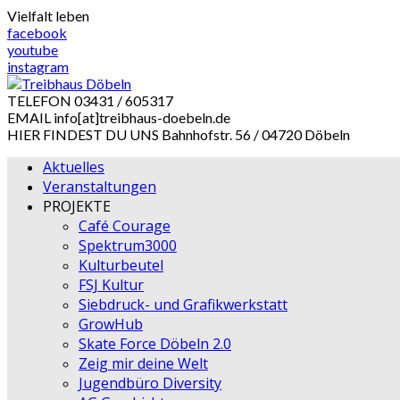
Skip
Vielfalt leben
to
facebook
content
youtube
instagram
TELEFON
03431 / 605317
EMAIL
info[at]treibhaus-doebeln.de
HIER FINDEST DU UNS
Bahnhofstr. 56 / 04720 Döbeln
Aktuelles
Veranstaltungen
PROJEKTE
Café Courage
Spektrum3000
Kulturbeutel
FSJ Kultur
Siebdruck- und Grafikwerkstatt
GrowHub
Skate Force Döbeln 2.0
Zeig mir deine Welt
Jugendbüro Diversity