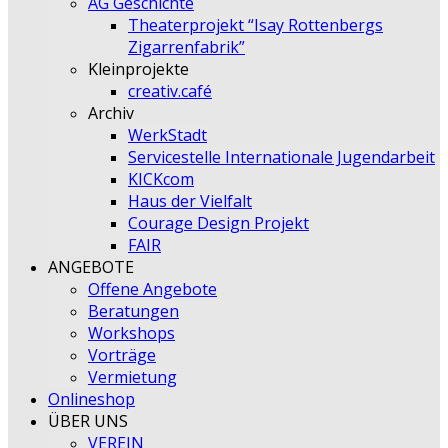
AG Geschichte
Theaterprojekt “Isay Rottenbergs
Zigarrenfabrik”
Kleinprojekte
creativ.café
Archiv
WerkStadt
Servicestelle Internationale Jugendarbeit
KICKcom
Haus der Vielfalt
Courage Design Projekt
FAIR
ANGEBOTE
Offene Angebote
Beratungen
Workshops
Vorträge
Vermietung
Onlineshop
ÜBER UNS
VEREIN