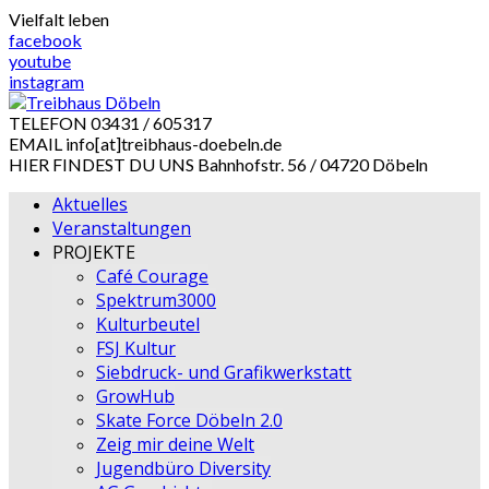
Skip
Vielfalt leben
to
facebook
content
youtube
instagram
TELEFON
03431 / 605317
EMAIL
info[at]treibhaus-doebeln.de
HIER FINDEST DU UNS
Bahnhofstr. 56 / 04720 Döbeln
Aktuelles
Veranstaltungen
PROJEKTE
Café Courage
Spektrum3000
Kulturbeutel
FSJ Kultur
Siebdruck- und Grafikwerkstatt
GrowHub
Skate Force Döbeln 2.0
Zeig mir deine Welt
Jugendbüro Diversity