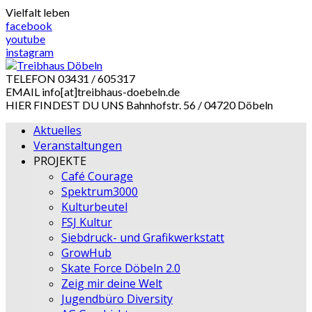
Skip
Vielfalt leben
to
facebook
content
youtube
instagram
TELEFON
03431 / 605317
EMAIL
info[at]treibhaus-doebeln.de
HIER FINDEST DU UNS
Bahnhofstr. 56 / 04720 Döbeln
Aktuelles
Veranstaltungen
PROJEKTE
Café Courage
Spektrum3000
Kulturbeutel
FSJ Kultur
Siebdruck- und Grafikwerkstatt
GrowHub
Skate Force Döbeln 2.0
Zeig mir deine Welt
Jugendbüro Diversity