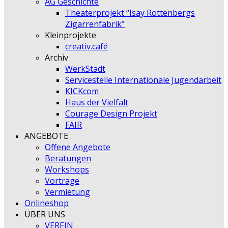
AG Geschichte
Theaterprojekt “Isay Rottenbergs
Zigarrenfabrik”
Kleinprojekte
creativ.café
Archiv
WerkStadt
Servicestelle Internationale Jugendarbeit
KICKcom
Haus der Vielfalt
Courage Design Projekt
FAIR
ANGEBOTE
Offene Angebote
Beratungen
Workshops
Vorträge
Vermietung
Onlineshop
ÜBER UNS
VEREIN