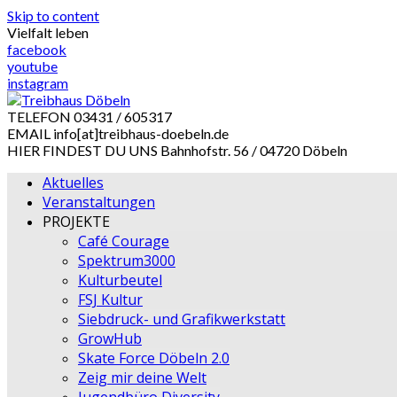
Skip to content
Vielfalt leben
facebook
youtube
instagram
TELEFON
03431 / 605317
EMAIL
info[at]treibhaus-doebeln.de
HIER FINDEST DU UNS
Bahnhofstr. 56 / 04720 Döbeln
Aktuelles
Veranstaltungen
PROJEKTE
Café Courage
Spektrum3000
Kulturbeutel
FSJ Kultur
Siebdruck- und Grafikwerkstatt
GrowHub
Skate Force Döbeln 2.0
Zeig mir deine Welt