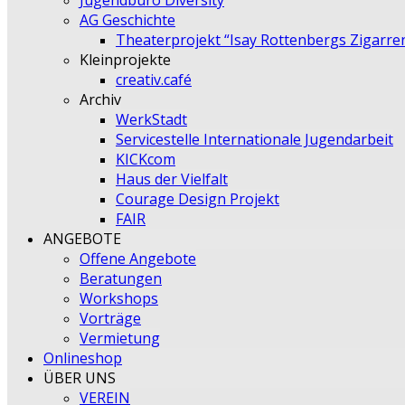
Jugendbüro Diversity
AG Geschichte
Theaterprojekt “Isay Rottenbergs Zigarre
Kleinprojekte
creativ.café
Archiv
WerkStadt
Servicestelle Internationale Jugendarbeit
KICKcom
Haus der Vielfalt
Courage Design Projekt
FAIR
ANGEBOTE
Offene Angebote
Beratungen
Workshops
Vorträge
Vermietung
Onlineshop
ÜBER UNS
VEREIN