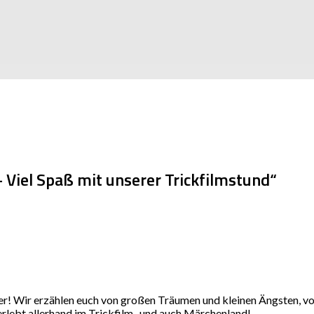
– Viel Spaß mit unserer Trickfilmstund“
der! Wir erzählen euch von großen Träumen und kleinen Ängsten, v
erlebt allerhand im Trickfilm- und auch Märchenland!