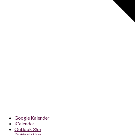
Google Kalender
iCalendar
Outlook 365
Outlook Live