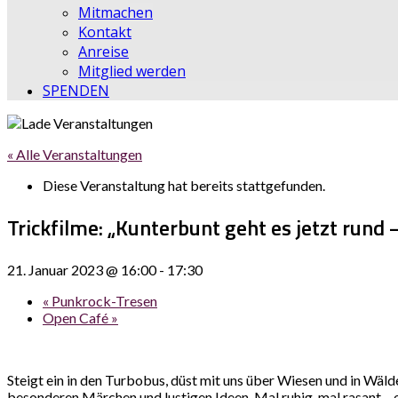
Mitmachen
Kontakt
Anreise
Mitglied werden
SPENDEN
« Alle Veranstaltungen
Diese Veranstaltung hat bereits stattgefunden.
Trickfilme: „Kunterbunt geht es jetzt rund 
21. Januar 2023 @ 16:00
-
17:30
«
Punkrock-Tresen
Open Café
»
Steigt ein in den Turbobus, düst mit uns über Wiesen und in Wäl
besonderen Märchen und lustigen Ideen. Mal ruhig, mal rasant – 