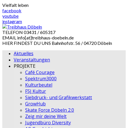
Skip
Vielfalt leben
to
facebook
content
youtube
instagram
TELEFON
03431 / 605317
EMAIL
info[at]treibhaus-doebeln.de
HIER FINDEST DU UNS
Bahnhofstr. 56 / 04720 Döbeln
Aktuelles
Veranstaltungen
PROJEKTE
Café Courage
Spektrum3000
Kulturbeutel
FSJ Kultur
Siebdruck- und Grafikwerkstatt
GrowHub
Skate Force Döbeln 2.0
Zeig mir deine Welt
Jugendbüro Diversity