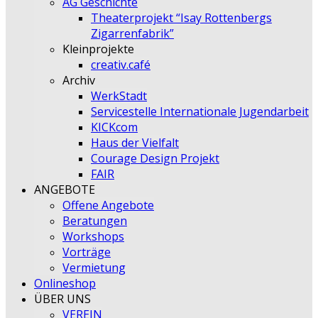
AG Geschichte
Theaterprojekt “Isay Rottenbergs
Zigarrenfabrik”
Kleinprojekte
creativ.café
Archiv
WerkStadt
Servicestelle Internationale Jugendarbeit
KICKcom
Haus der Vielfalt
Courage Design Projekt
FAIR
ANGEBOTE
Offene Angebote
Beratungen
Workshops
Vorträge
Vermietung
Onlineshop
ÜBER UNS
VEREIN