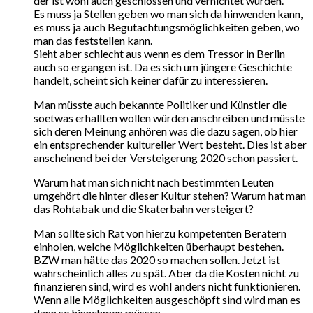
der ist wohl auch geschlossen und vernichtet wurden.
Es muss ja Stellen geben wo man sich da hinwenden kann,
es muss ja auch Begutachtungsmöglichkeiten geben, wo
man das feststellen kann.
Sieht aber schlecht aus wenn es dem Tressor in Berlin
auch so ergangen ist. Da es sich um jüngere Geschichte
handelt, scheint sich keiner dafür zu interessieren.
Man müsste auch bekannte Politiker und Künstler die
soetwas erhallten wollen würden anschreiben und müsste
sich deren Meinung anhören was die dazu sagen, ob hier
ein entsprechender kultureller Wert besteht. Dies ist aber
anscheinend bei der Versteigerung 2020 schon passiert.
Warum hat man sich nicht nach bestimmten Leuten
umgehört die hinter dieser Kultur stehen? Warum hat man
das Rohtabak und die Skaterbahn versteigert?
Man sollte sich Rat von hierzu kompetenten Beratern
einholen, welche Möglichkeiten überhaupt bestehen.
BZW man hätte das 2020 so machen sollen. Jetzt ist
wahrscheinlich alles zu spät. Aber da die Kosten nicht zu
finanzieren sind, wird es wohl anders nicht funktionieren.
Wenn alle Möglichkeiten ausgeschöpft sind wird man es
dann so hinnehmen müssen.