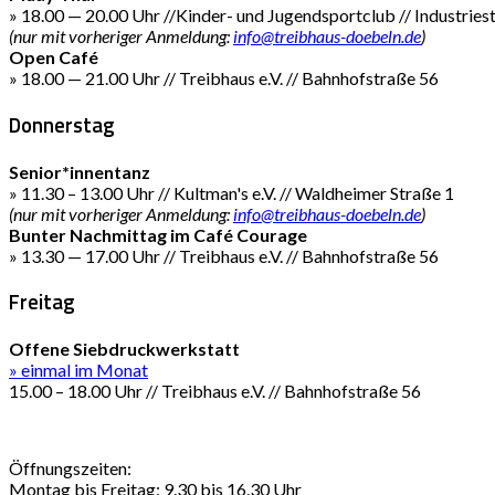
» 18.00 — 20.00 Uhr //Kinder- und Jugendsportclub // Industries
(nur mit vorheriger Anmeldung:
info@treibhaus-doebeln.de
)
Open Café
» 18.00 — 21.00 Uhr // Treibhaus e.V. // Bahnhofstraße 56
Donnerstag
Senior*innentanz
» 11.30 – 13.00 Uhr // Kultman's e.V. // Waldheimer Straße 1
(nur mit vorheriger Anmeldung:
info@treibhaus-doebeln.de
)
Bunter Nachmittag im Café Courage
» 13.30 — 17.00 Uhr // Treibhaus e.V. // Bahnhofstraße 56
Freitag
Offene Siebdruckwerkstatt
» einmal im Monat
15.00 – 18.00 Uhr // Treibhaus e.V. // Bahnhofstraße 56
Öffnungszeiten:
Montag bis Freitag: 9.30 bis 16.30 Uhr