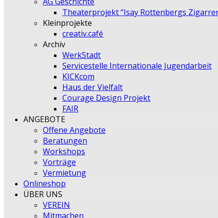
AG Geschichte
Theaterprojekt “Isay Rottenbergs Zigarre
Kleinprojekte
creativ.café
Archiv
WerkStadt
Servicestelle Internationale Jugendarbeit
KICKcom
Haus der Vielfalt
Courage Design Projekt
FAIR
ANGEBOTE
Offene Angebote
Beratungen
Workshops
Vorträge
Vermietung
Onlineshop
ÜBER UNS
VEREIN
Mitmachen