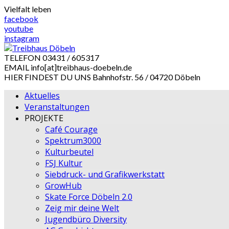
Skip
Vielfalt leben
to
facebook
content
youtube
instagram
TELEFON
03431 / 605317
EMAIL
info[at]treibhaus-doebeln.de
HIER FINDEST DU UNS
Bahnhofstr. 56 / 04720 Döbeln
Aktuelles
Veranstaltungen
PROJEKTE
Café Courage
Spektrum3000
Kulturbeutel
FSJ Kultur
Siebdruck- und Grafikwerkstatt
GrowHub
Skate Force Döbeln 2.0
Zeig mir deine Welt
Jugendbüro Diversity