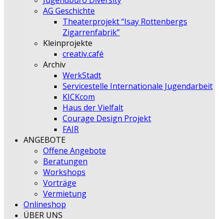
Jugendbüro Diversity
AG Geschichte
Theaterprojekt “Isay Rottenbergs
Zigarrenfabrik”
Kleinprojekte
creativ.café
Archiv
WerkStadt
Servicestelle Internationale Jugendarbeit
KICKcom
Haus der Vielfalt
Courage Design Projekt
FAIR
ANGEBOTE
Offene Angebote
Beratungen
Workshops
Vorträge
Vermietung
Onlineshop
ÜBER UNS