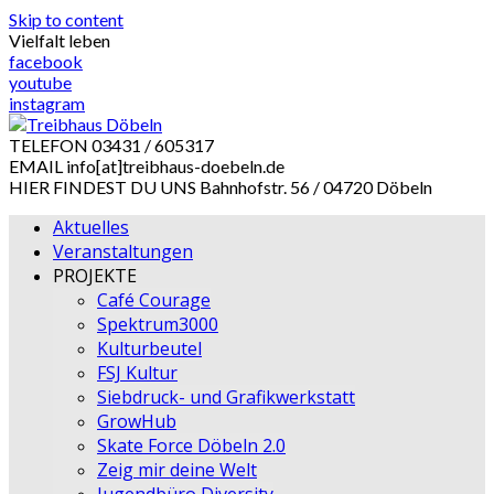
Skip to content
Vielfalt leben
facebook
youtube
instagram
TELEFON
03431 / 605317
EMAIL
info[at]treibhaus-doebeln.de
HIER FINDEST DU UNS
Bahnhofstr. 56 / 04720 Döbeln
Aktuelles
Veranstaltungen
PROJEKTE
Café Courage
Spektrum3000
Kulturbeutel
FSJ Kultur
Siebdruck- und Grafikwerkstatt
GrowHub
Skate Force Döbeln 2.0
Zeig mir deine Welt