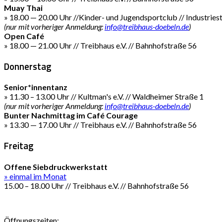
Muay Thai
» 18.00 — 20.00 Uhr //Kinder- und Jugendsportclub // Industries
(nur mit vorheriger Anmeldung:
info@treibhaus-doebeln.de
)
Open Café
» 18.00 — 21.00 Uhr // Treibhaus e.V. // Bahnhofstraße 56
Donnerstag
Senior*innentanz
» 11.30 – 13.00 Uhr // Kultman's e.V. // Waldheimer Straße 1
(nur mit vorheriger Anmeldung:
info@treibhaus-doebeln.de
)
Bunter Nachmittag im Café Courage
» 13.30 — 17.00 Uhr // Treibhaus e.V. // Bahnhofstraße 56
Freitag
Offene Siebdruckwerkstatt
» einmal im Monat
15.00 – 18.00 Uhr // Treibhaus e.V. // Bahnhofstraße 56
Öffnungszeiten: