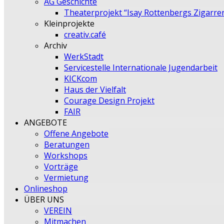
AG Geschichte
Theaterprojekt “Isay Rottenbergs Zigarre
Kleinprojekte
creativ.café
Archiv
WerkStadt
Servicestelle Internationale Jugendarbeit
KICKcom
Haus der Vielfalt
Courage Design Projekt
FAIR
ANGEBOTE
Offene Angebote
Beratungen
Workshops
Vorträge
Vermietung
Onlineshop
ÜBER UNS
VEREIN
Mitmachen