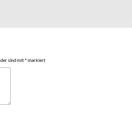
lder sind mit
*
markiert