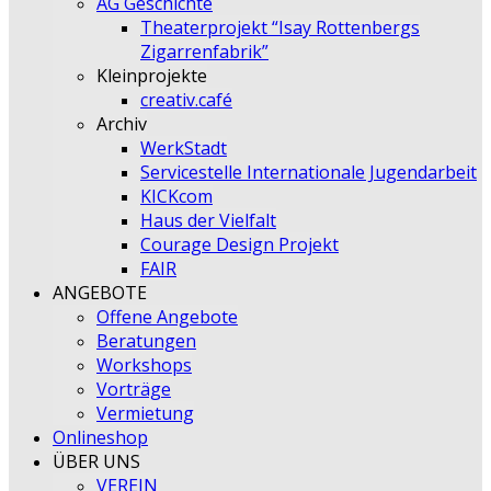
AG Geschichte
Theaterprojekt “Isay Rottenbergs
Zigarrenfabrik”
Kleinprojekte
creativ.café
Archiv
WerkStadt
Servicestelle Internationale Jugendarbeit
KICKcom
Haus der Vielfalt
Courage Design Projekt
FAIR
ANGEBOTE
Offene Angebote
Beratungen
Workshops
Vorträge
Vermietung
Onlineshop
ÜBER UNS
VEREIN