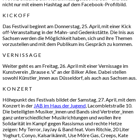
nicht nur mit einem Hashtag auf dem Facebook-Profilbild.
K I C K O F F
Das Festival beginnt am Donnerstag, 25. April, mit einer Kick
off-Veranstaltung in der Mahn- und Gedenkstätte. Die Inis aus
Sachsen werden die Möglichkeit haben, sich und ihre Themen
vorzustellen und mit dem Publikum ins Gespräch zu kommen.
V E R N I S S A G E
Weiter geht es am Freitag, 26. April mit einer Vernissage im
Kunstverein „Brause e. V.“ an der Bilker Allee. Dabei stellen
sowohl Künstler_innen aus Düsseldorf, als auch aus Sachsen aus.
K O N Z E R T
Höhepunkt des Festivals bildet der Samstag, 27. April, mit dem
Konzert in der
JAB im Haus der Jugend
, Lacombletstraße 10.
Die beteiligten Musiker_innen und Bands sind Vertreter_innen
ganz unterschiedlicher Musikrichtungen und wollen ihre
Solidarität im Kampf gegen Rassismus und rechte Hetze
zeigen: My Terror, JayJay & Band feat. Vom Ritchie, 20 Liter
Yoghurt, Conyo, Kalsarikännit, Use Möre Gas, Creeps, Kate