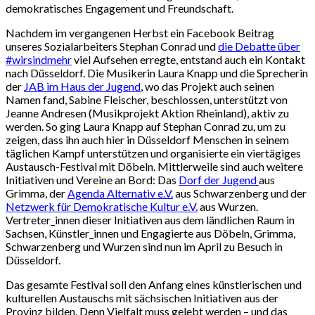
demokratisches Engagement und Freundschaft.
Nachdem im vergangenen Herbst ein Facebook Beitrag
unseres Sozialarbeiters Stephan Conrad und
die Debatte über
#wirsindmehr
viel Aufsehen erregte, entstand auch ein Kontakt
nach Düsseldorf. Die Musikerin Laura Knapp und die Sprecherin
der
JAB im Haus der Jugend
, wo das Projekt auch seinen
Namen fand, Sabine Fleischer, beschlossen, unterstützt von
Jeanne Andresen (Musikprojekt Aktion Rheinland), aktiv zu
werden. So ging Laura Knapp auf Stephan Conrad zu, um zu
zeigen, dass ihn auch hier in Düsseldorf Menschen in seinem
täglichen Kampf unterstützen und organisierte ein viertägiges
Austausch-Festival mit Döbeln. Mittlerweile sind auch weitere
Initiativen und Vereine an Bord: Das
Dorf der Jugend
aus
Grimma, der
Agenda Alternativ e.V.
aus Schwarzenberg und der
Netzwerk für Demokratische Kultur e.V.
aus Wurzen.
Vertreter_innen dieser Initiativen aus dem ländlichen Raum in
Sachsen, Künstler_innen und Engagierte aus Döbeln, Grimma,
Schwarzenberg und Wurzen sind nun im April zu Besuch in
Düsseldorf.
Das gesamte Festival soll den Anfang eines künstlerischen und
kulturellen Austauschs mit sächsischen Initiativen aus der
Provinz bilden. Denn Vielfalt muss gelebt werden – und das