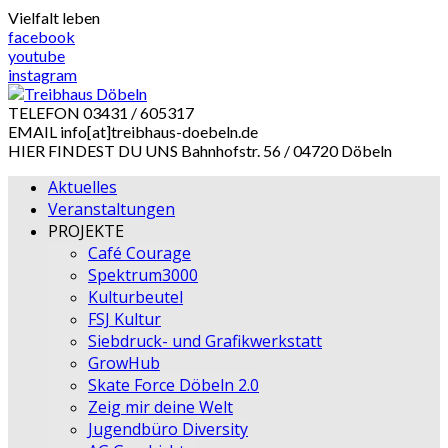
Skip
Vielfalt leben
to
facebook
content
youtube
instagram
TELEFON
03431 / 605317
EMAIL
info[at]treibhaus-doebeln.de
HIER FINDEST DU UNS
Bahnhofstr. 56 / 04720 Döbeln
Aktuelles
Veranstaltungen
PROJEKTE
Café Courage
Spektrum3000
Kulturbeutel
FSJ Kultur
Siebdruck- und Grafikwerkstatt
GrowHub
Skate Force Döbeln 2.0
Zeig mir deine Welt
Jugendbüro Diversity