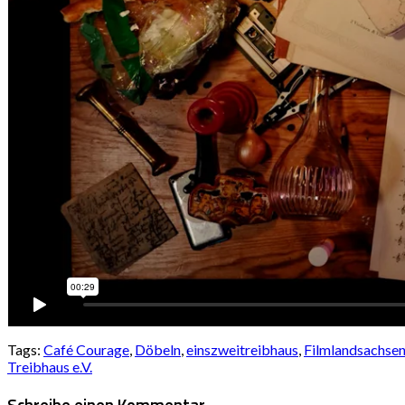
Tags:
Café Courage
,
Döbeln
,
einszweitreibhaus
,
Filmlandsachse
Treibhaus e.V.
Schreibe einen Kommentar