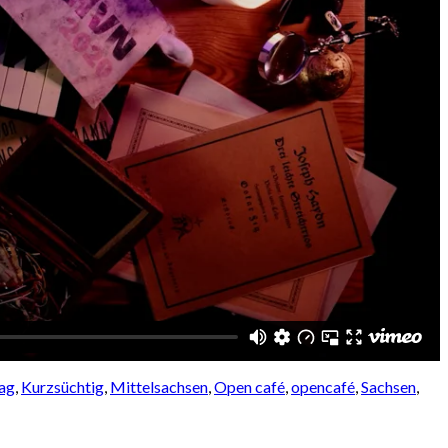
ag
,
Kurzsüchtig
,
Mittelsachsen
,
Open café
,
opencafé
,
Sachsen
,