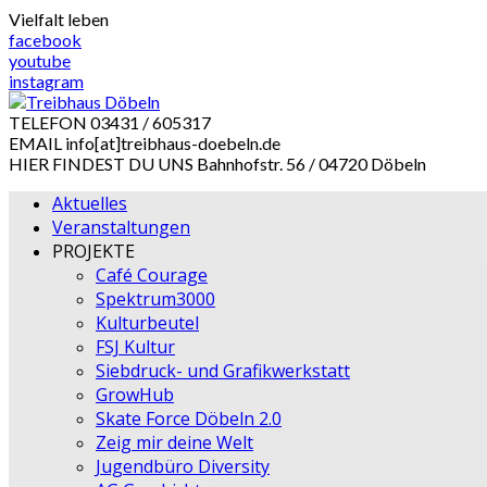
Skip
Vielfalt leben
to
facebook
content
youtube
instagram
TELEFON
03431 / 605317
EMAIL
info[at]treibhaus-doebeln.de
HIER FINDEST DU UNS
Bahnhofstr. 56 / 04720 Döbeln
Aktuelles
Veranstaltungen
PROJEKTE
Café Courage
Spektrum3000
Kulturbeutel
FSJ Kultur
Siebdruck- und Grafikwerkstatt
GrowHub
Skate Force Döbeln 2.0
Zeig mir deine Welt
Jugendbüro Diversity