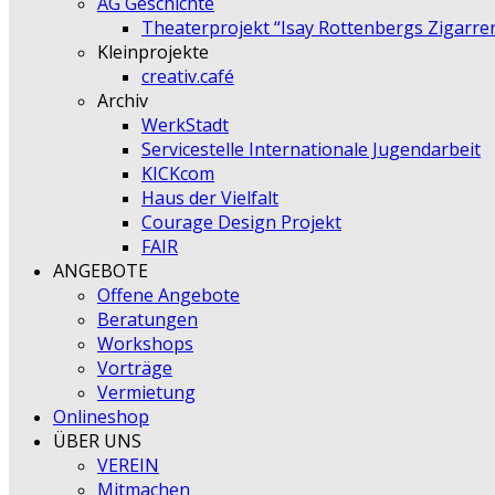
AG Geschichte
Theaterprojekt “Isay Rottenbergs Zigarre
Kleinprojekte
creativ.café
Archiv
WerkStadt
Servicestelle Internationale Jugendarbeit
KICKcom
Haus der Vielfalt
Courage Design Projekt
FAIR
ANGEBOTE
Offene Angebote
Beratungen
Workshops
Vorträge
Vermietung
Onlineshop
ÜBER UNS
VEREIN
Mitmachen