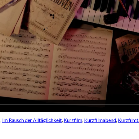
n
,
Im Rausch der Alltäglichkeit
,
Kurzfilm
,
Kurzfilmabend
,
Kurzfilmt