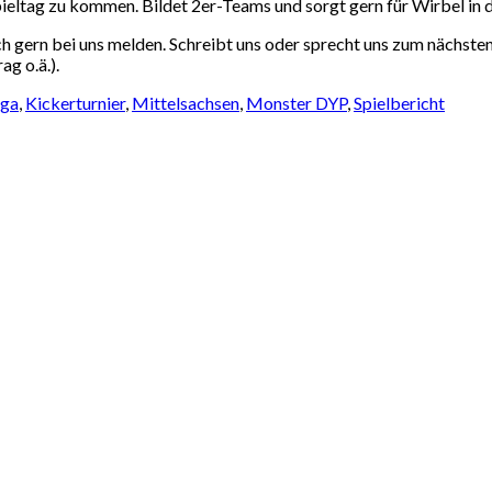
ieltag zu kommen. Bildet 2er-Teams und sorgt gern für Wirbel in d
h gern bei uns melden. Schreibt uns oder sprecht uns zum nächste
ag o.ä.).
iga
,
Kickerturnier
,
Mittelsachsen
,
Monster DYP
,
Spielbericht