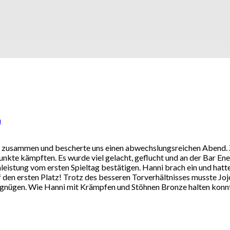
n
 zusammen und bescherte uns einen abwechslungsreichen Abend. Z
unkte kämpften. Es wurde viel gelacht, geflucht und an der Bar E
eistung vom ersten Spieltag bestätigen. Hanni brach ein und hatte
uf den ersten Platz! Trotz des besseren Torverhältnisses musste Jo
nügen. Wie Hanni mit Krämpfen und Stöhnen Bronze halten konnte, i