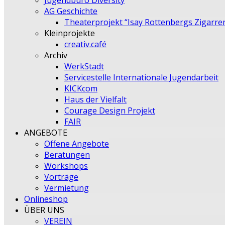
Jugendbüro Diversity
AG Geschichte
Theaterprojekt “Isay Rottenbergs Zigarre
Kleinprojekte
creativ.café
Archiv
WerkStadt
Servicestelle Internationale Jugendarbeit
KICKcom
Haus der Vielfalt
Courage Design Projekt
FAIR
ANGEBOTE
Offene Angebote
Beratungen
Workshops
Vorträge
Vermietung
Onlineshop
ÜBER UNS
VEREIN