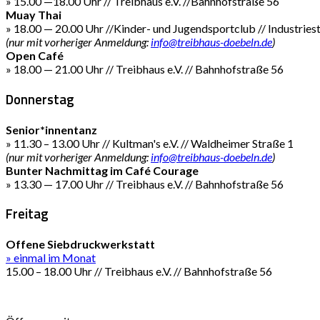
» 15.00 —18.00 Uhr // Treibhaus e.V. //Bahnhofstraße 56
Muay Thai
» 18.00 — 20.00 Uhr //Kinder- und Jugendsportclub // Industries
(nur mit vorheriger Anmeldung:
info@treibhaus-doebeln.de
)
Open Café
» 18.00 — 21.00 Uhr // Treibhaus e.V. // Bahnhofstraße 56
Donnerstag
Senior*innentanz
» 11.30 – 13.00 Uhr // Kultman's e.V. // Waldheimer Straße 1
(nur mit vorheriger Anmeldung:
info@treibhaus-doebeln.de
)
Bunter Nachmittag im Café Courage
» 13.30 — 17.00 Uhr // Treibhaus e.V. // Bahnhofstraße 56
Freitag
Offene Siebdruckwerkstatt
» einmal im Monat
15.00 – 18.00 Uhr // Treibhaus e.V. // Bahnhofstraße 56