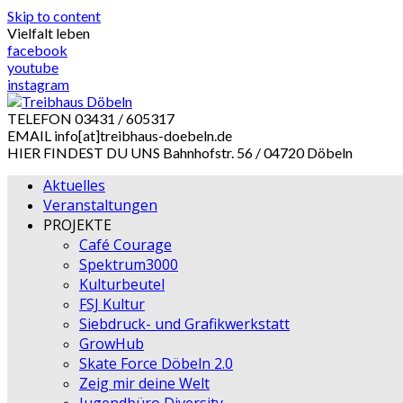
Skip to content
Vielfalt leben
facebook
youtube
instagram
TELEFON
03431 / 605317
EMAIL
info[at]treibhaus-doebeln.de
HIER FINDEST DU UNS
Bahnhofstr. 56 / 04720 Döbeln
Aktuelles
Veranstaltungen
PROJEKTE
Café Courage
Spektrum3000
Kulturbeutel
FSJ Kultur
Siebdruck- und Grafikwerkstatt
GrowHub
Skate Force Döbeln 2.0
Zeig mir deine Welt