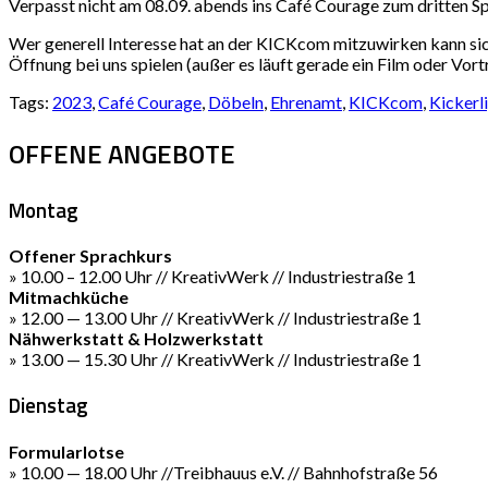
Verpasst nicht am 08.09. abends ins Café Courage zum dritten Sp
Wer generell Interesse hat an der KICKcom mitzuwirken kann sic
Öffnung bei uns spielen (außer es läuft gerade ein Film oder Vortr
Tags:
2023
,
Café Courage
,
Döbeln
,
Ehrenamt
,
KICKcom
,
Kickerl
OFFENE ANGEBOTE
Montag
Offener Sprachkurs
» 10.00 – 12.00 Uhr // KreativWerk // Industriestraße 1
Mitmachküche
» 12.00 — 13.00 Uhr // KreativWerk // Industriestraße 1
Nähwerkstatt & Holzwerkstatt
» 13.00 — 15.30 Uhr // KreativWerk // Industriestraße 1
Dienstag
Formularlotse
» 10.00 — 18.00 Uhr //Treibhauus e.V. // Bahnhofstraße 56