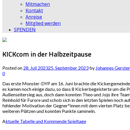
Mitmachen
Kontakt
Anreise
Mitglied werden
SPENDEN
KICKcom in der Halbzeitpause
Posted on
28. Juli 2023
25. September 2023
by
Johannes Gerste
0
Das erste Monster-DYP am 16. Juni brachte die Kickergemeinde
es kamen noch einige dazu, so dass 8 Kickerbegeisterte um die P
Außenseitersieg aus, doch dann konnten Theo und Jojo ihre Teaml
Reinhold für Furore und schob sich in den letzten Spielen noch a
fehlender Motivation der Gegner*innen mit dem vierten Platz beg
weiteren Plätzen und konnten Punkte sammeln.
A
ktuelle Tabelle und Kommende Spieltage