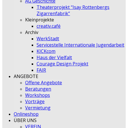
AG Geschichte
Theaterprojekt “Isay Rottenbergs
Zigarrenfabrik”
Kleinprojekte
creativ.café
Archiv
WerkStadt
Servicestelle Internationale Jugendarbeit
KICKcom
Haus der Vielfalt
Courage Design Projekt
FAIR
ANGEBOTE
Offene Angebote
Beratungen
Workshops
Vorträge
Vermietung
Onlineshop
ÜBER UNS
VEREIN