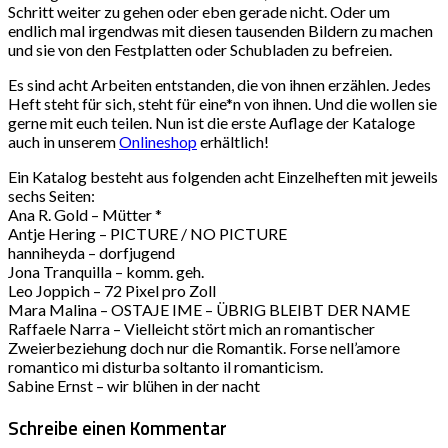
Schritt weiter zu gehen oder eben gerade nicht. Oder um
endlich mal irgendwas mit diesen tausenden Bildern zu machen
und sie von den Festplatten oder Schubladen zu befreien.
Es sind acht Arbeiten entstanden, die von ihnen erzählen. Jedes
Heft steht für sich, steht für eine*n von ihnen. Und die wollen sie
gerne mit euch teilen. Nun ist die erste Auflage der Kataloge
auch in unserem
Onlineshop
erhältlich!
Ein Katalog besteht aus folgenden acht Einzelheften mit jeweils
sechs Seiten:
Ana R. Gold – Mütter *
Antje Hering – PICTURE / NO PICTURE
hanniheyda – dorfjugend
Jona Tranquilla – komm. geh.
Leo Joppich – 72 Pixel pro Zoll
Mara Malina – OSTAJE IME – ÜBRIG BLEIBT DER NAME
Raffaele Narra – Vielleicht stört mich an romantischer
Zweierbeziehung doch nur die Romantik. Forse nell’amore
romantico mi disturba soltanto il romanticism.
Sabine Ernst – wir blühen in der nacht
Schreibe einen Kommentar