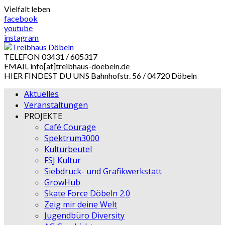
Skip
Vielfalt leben
to
facebook
content
youtube
instagram
TELEFON
03431 / 605317
EMAIL
info[at]treibhaus-doebeln.de
HIER FINDEST DU UNS
Bahnhofstr. 56 / 04720 Döbeln
Aktuelles
Veranstaltungen
PROJEKTE
Café Courage
Spektrum3000
Kulturbeutel
FSJ Kultur
Siebdruck- und Grafikwerkstatt
GrowHub
Skate Force Döbeln 2.0
Zeig mir deine Welt
Jugendbüro Diversity