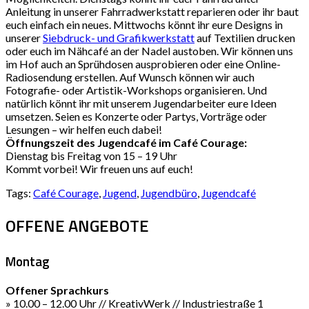
Anleitung in unserer Fahrradwerkstatt reparieren oder ihr baut
euch einfach ein neues. Mittwochs könnt ihr eure Designs in
unserer
Siebdruck- und Grafikwerkstatt
auf Textilien drucken
oder euch im Nähcafé an der Nadel austoben. Wir können uns
im Hof auch an Sprühdosen ausprobieren oder eine Online-
Radiosendung erstellen. Auf Wunsch können wir auch
Fotografie- oder Artistik-Workshops organisieren. Und
natürlich könnt ihr mit unserem Jugendarbeiter eure Ideen
umsetzen. Seien es Konzerte oder Partys, Vorträge oder
Lesungen – wir helfen euch dabei!
Öffnungszeit des Jugendcafé im Café Courage:
Dienstag bis Freitag von 15 – 19 Uhr
Kommt vorbei! Wir freuen uns auf euch!
Tags:
Café Courage
,
Jugend
,
Jugendbüro
,
Jugendcafé
OFFENE ANGEBOTE
Montag
Offener Sprachkurs
» 10.00 – 12.00 Uhr // KreativWerk // Industriestraße 1