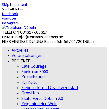
Skip to content
Vielfalt leben
facebook
youtube
instagram
TELEFON
03431 / 605317
EMAIL
info[at]treibhaus-doebeln.de
HIER FINDEST DU UNS
Bahnhofstr. 56 / 04720 Döbeln
Aktuelles
Veranstaltungen
PROJEKTE
Café Courage
Spektrum3000
Kulturbeutel
FSJ Kultur
Siebdruck- und Grafikwerkstatt
GrowHub
Skate Force Döbeln 2.0
Zeig mir deine Welt