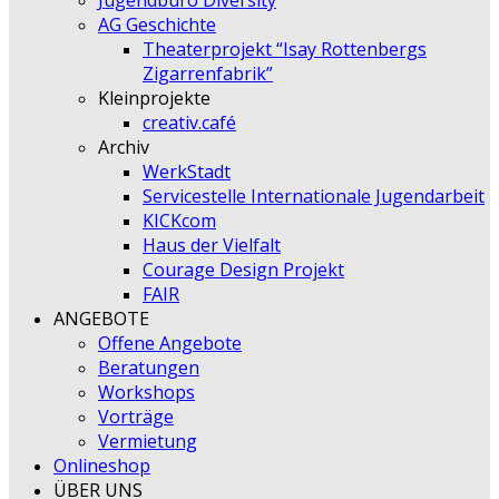
Jugendbüro Diversity
AG Geschichte
Theaterprojekt “Isay Rottenbergs
Zigarrenfabrik”
Kleinprojekte
creativ.café
Archiv
WerkStadt
Servicestelle Internationale Jugendarbeit
KICKcom
Haus der Vielfalt
Courage Design Projekt
FAIR
ANGEBOTE
Offene Angebote
Beratungen
Workshops
Vorträge
Vermietung
Onlineshop
ÜBER UNS