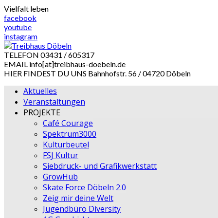
Skip
Vielfalt leben
to
facebook
content
youtube
instagram
TELEFON
03431 / 605317
EMAIL
info[at]treibhaus-doebeln.de
HIER FINDEST DU UNS
Bahnhofstr. 56 / 04720 Döbeln
Aktuelles
Veranstaltungen
PROJEKTE
Café Courage
Spektrum3000
Kulturbeutel
FSJ Kultur
Siebdruck- und Grafikwerkstatt
GrowHub
Skate Force Döbeln 2.0
Zeig mir deine Welt
Jugendbüro Diversity