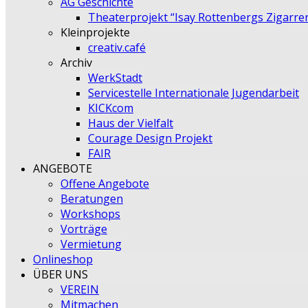
AG Geschichte
Theaterprojekt “Isay Rottenbergs Zigarre
Kleinprojekte
creativ.café
Archiv
WerkStadt
Servicestelle Internationale Jugendarbeit
KICKcom
Haus der Vielfalt
Courage Design Projekt
FAIR
ANGEBOTE
Offene Angebote
Beratungen
Workshops
Vorträge
Vermietung
Onlineshop
ÜBER UNS
VEREIN
Mitmachen