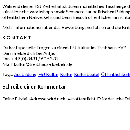
Während deiner FSJ Zeit erhältst du ein monatliches Taschengeld
künstlerische Workshops sowie Seminare zur politischen Bildu
öffentlichem Nahverkehr und beim Besuch öffentlicher Einrichtu
Mehr Informationen über das Bewerbungsverfahren und die Krite
K O N T A K T
Du hast spezielle Fragen zu einem FSJ Kultur im Treibhaus e.V.?
Dann melde dich bei Antje:
Fon: +49 (0) 3431 / 60 53 31
Mail: kultur@treibhaus-doebeln.de
Tags:
Ausbildung
,
FSJ Kultur
,
Kultur
,
Kulturbeutel
,
Öffentlichkeit
Schreibe einen Kommentar
Deine E-Mail-Adresse wird nicht veröffentlicht.
Erforderliche Fe