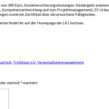
 von 340 Euro, Sozialversicherungsleistungen, Kindergeld, eventu
ng, Kompetenzentwicklung und zum Projektmanagement), 25 Urlau
ngen sowie ein Zertifikat über die erworbene Fähigkeiten.
rien findet ihr auf der Homepage der LKJ Sachsen.
sarbeit
,
Treibhaus e.V.
,
Veranstaltungsmanagement
lder sind mit
*
markiert