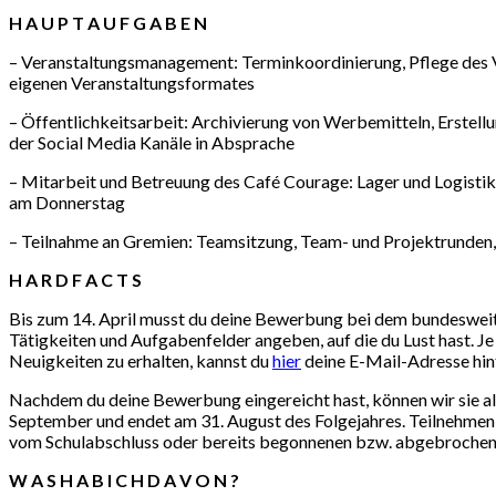
H A U P T A U F G A B E N
– Veranstaltungsmanagement: Terminkoordinierung, Pflege des Ve
eigenen Veranstaltungsformates
– Öffentlichkeitsarbeit: Archivierung von Werbemitteln, Erstel
der Social Media Kanäle in Absprache
– Mitarbeit und Betreuung des Café Courage: Lager und Logisti
am Donnerstag
– Teilnahme an Gremien: Teamsitzung, Team- und Projektrunden, 
H A R D F A C T S
Bis zum 14. April musst du deine Bewerbung bei dem bundesweite
Tätigkeiten und Aufgabenfelder angeben, auf die du Lust hast. Je
Neuigkeiten zu erhalten, kannst du
hier
deine E-Mail-Adresse hin
Nachdem du deine Bewerbung eingereicht hast, können wir sie als
September und endet am 31. August des Folgejahres. Teilnehmen ka
vom Schulabschluss oder bereits begonnenen bzw. abgebrochen
W A S H A B I C H D A V O N ?