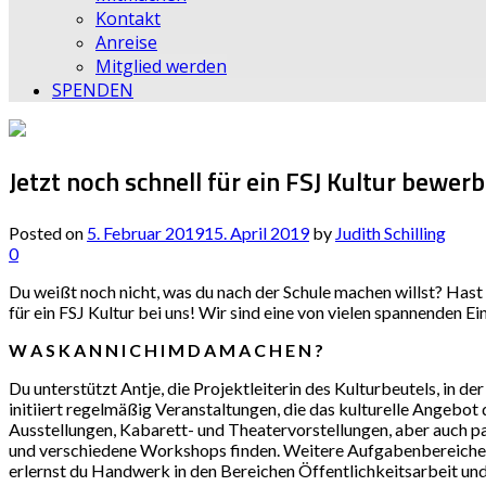
Kontakt
Anreise
Mitglied werden
SPENDEN
Jetzt noch schnell für ein FSJ Kultur bewerb
Posted on
5. Februar 2019
15. April 2019
by
Judith Schilling
0
Du weißt noch nicht, was du nach der Schule machen willst? Has
für ein FSJ Kultur bei uns! Wir sind eine von vielen spannenden Ei
W A S K A N N I C H I M D A M A C H E N ?
Du unterstützt Antje, die Projektleiterin des Kulturbeutels, in d
initiiert regelmäßig Veranstaltungen, die das kulturelle Angebot
Ausstellungen, Kabarett- und Theatervorstellungen, aber auch pa
und verschiedene Workshops finden. Weitere Aufgabenbereiche l
erlernst du Handwerk in den Bereichen Öffentlichkeitsarbeit un