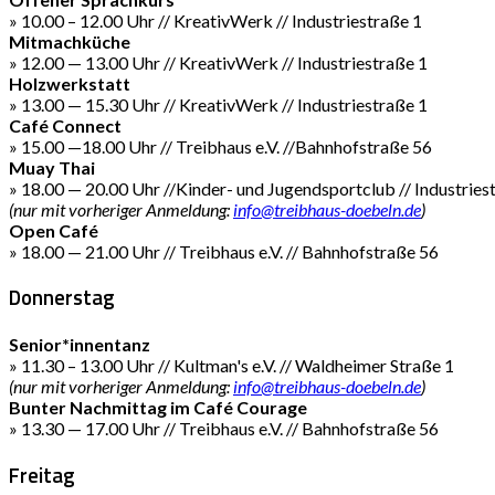
» 10.00 – 12.00 Uhr // KreativWerk // Industriestraße 1
Mitmachküche
» 12.00 — 13.00 Uhr // KreativWerk // Industriestraße 1
Holzwerkstatt
» 13.00 — 15.30 Uhr // KreativWerk // Industriestraße 1
Café Connect
» 15.00 —18.00 Uhr // Treibhaus e.V. //Bahnhofstraße 56
Muay Thai
» 18.00 — 20.00 Uhr //Kinder- und Jugendsportclub // Industries
(nur mit vorheriger Anmeldung:
info@treibhaus-doebeln.de
)
Open Café
» 18.00 — 21.00 Uhr // Treibhaus e.V. // Bahnhofstraße 56
Donnerstag
Senior*innentanz
» 11.30 – 13.00 Uhr // Kultman's e.V. // Waldheimer Straße 1
(nur mit vorheriger Anmeldung:
info@treibhaus-doebeln.de
)
Bunter Nachmittag im Café Courage
» 13.30 — 17.00 Uhr // Treibhaus e.V. // Bahnhofstraße 56
Freitag