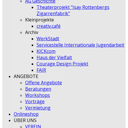
AG Geschichte
Theaterprojekt “Isay Rottenbergs
Zigarrenfabrik”
Kleinprojekte
creativ.café
Archiv
WerkStadt
Servicestelle Internationale Jugendarbeit
KICKcom
Haus der Vielfalt
Courage Design Projekt
FAIR
ANGEBOTE
Offene Angebote
Beratungen
Workshops
Vorträge
Vermietung
Onlineshop
ÜBER UNS
VEREIN