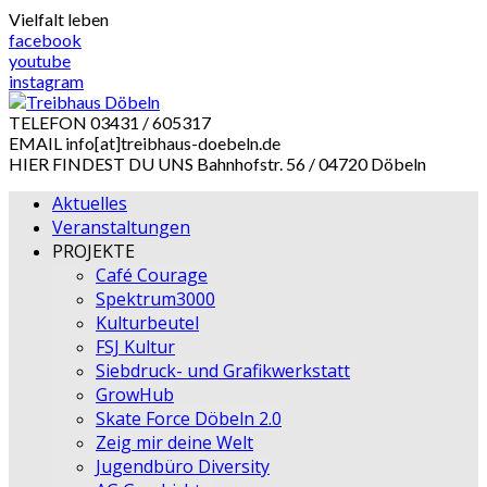
Skip
Vielfalt leben
to
facebook
content
youtube
instagram
TELEFON
03431 / 605317
EMAIL
info[at]treibhaus-doebeln.de
HIER FINDEST DU UNS
Bahnhofstr. 56 / 04720 Döbeln
Aktuelles
Veranstaltungen
PROJEKTE
Café Courage
Spektrum3000
Kulturbeutel
FSJ Kultur
Siebdruck- und Grafikwerkstatt
GrowHub
Skate Force Döbeln 2.0
Zeig mir deine Welt
Jugendbüro Diversity