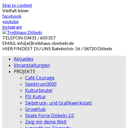
Skip to content
Vielfalt leben
facebook
youtube
instagram
TELEFON
03431 / 605317
EMAIL
info[at]treibhaus-doebeln.de
HIER FINDEST DU UNS
Bahnhofstr. 56 / 04720 Döbeln
Aktuelles
Veranstaltungen
PROJEKTE
Café Courage
Spektrum3000
Kulturbeutel
FSJ Kultur
Siebdruck- und Grafikwerkstatt
GrowHub
Skate Force Döbeln 2.0
Zeig mir deine Welt