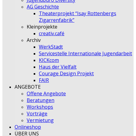
Jugendbüro Diversity
AG Geschichte
Theaterprojekt “Isay Rottenbergs
Zigarrenfabrik”
Kleinprojekte
creativ.café
Archiv
WerkStadt
Servicestelle Internationale Jugendarbeit
KICKcom
Haus der Vielfalt
Courage Design Projekt
FAIR
ANGEBOTE
Offene Angebote
Beratungen
Workshops
Vorträge
Vermietung
Onlineshop
ÜBER UNS