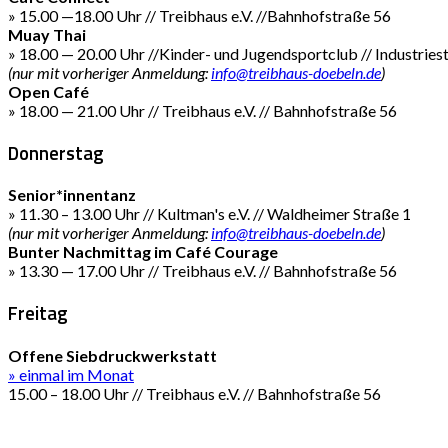
» 15.00 —18.00 Uhr // Treibhaus e.V. //Bahnhofstraße 56
Muay Thai
» 18.00 — 20.00 Uhr //Kinder- und Jugendsportclub // Industries
(nur mit vorheriger Anmeldung:
info@treibhaus-doebeln.de
)
Open Café
» 18.00 — 21.00 Uhr // Treibhaus e.V. // Bahnhofstraße 56
Donnerstag
Senior*innentanz
» 11.30 – 13.00 Uhr // Kultman's e.V. // Waldheimer Straße 1
(nur mit vorheriger Anmeldung:
info@treibhaus-doebeln.de
)
Bunter Nachmittag im Café Courage
» 13.30 — 17.00 Uhr // Treibhaus e.V. // Bahnhofstraße 56
Freitag
Offene Siebdruckwerkstatt
» einmal im Monat
15.00 – 18.00 Uhr // Treibhaus e.V. // Bahnhofstraße 56