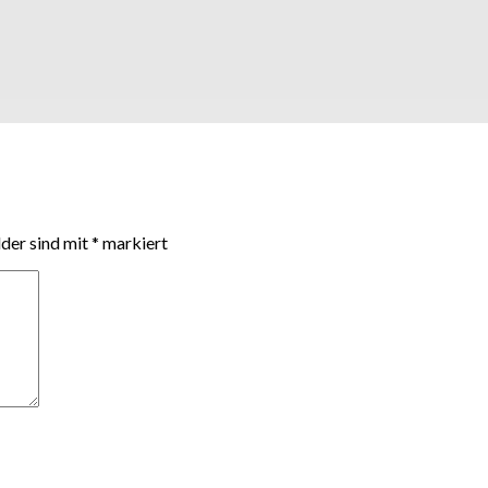
lder sind mit
*
markiert