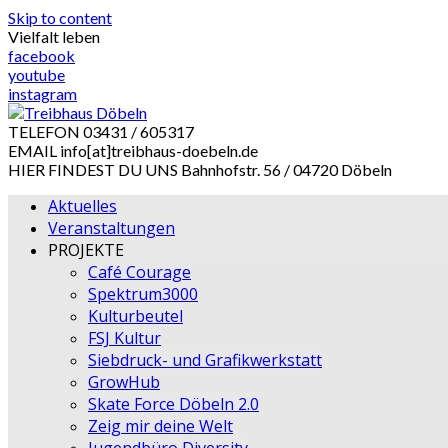
Skip to content
Vielfalt leben
facebook
youtube
instagram
TELEFON
03431 / 605317
EMAIL
info[at]treibhaus-doebeln.de
HIER FINDEST DU UNS
Bahnhofstr. 56 / 04720 Döbeln
Aktuelles
Veranstaltungen
PROJEKTE
Café Courage
Spektrum3000
Kulturbeutel
FSJ Kultur
Siebdruck- und Grafikwerkstatt
GrowHub
Skate Force Döbeln 2.0
Zeig mir deine Welt