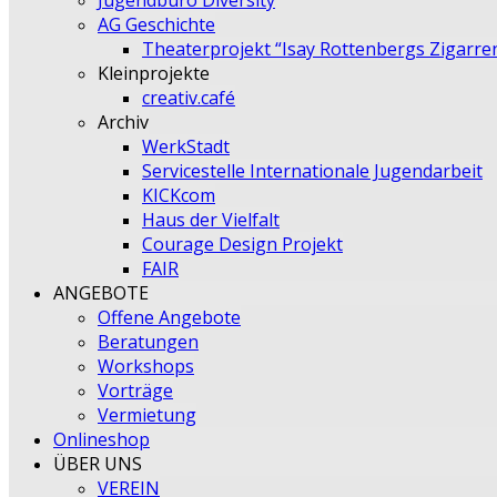
Jugendbüro Diversity
AG Geschichte
Theaterprojekt “Isay Rottenbergs Zigarre
Kleinprojekte
creativ.café
Archiv
WerkStadt
Servicestelle Internationale Jugendarbeit
KICKcom
Haus der Vielfalt
Courage Design Projekt
FAIR
ANGEBOTE
Offene Angebote
Beratungen
Workshops
Vorträge
Vermietung
Onlineshop
ÜBER UNS
VEREIN