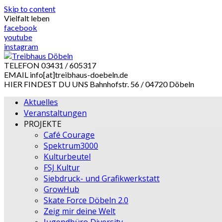
Skip to content
Vielfalt leben
facebook
youtube
instagram
TELEFON
03431 / 605317
EMAIL
info[at]treibhaus-doebeln.de
HIER FINDEST DU UNS
Bahnhofstr. 56 / 04720 Döbeln
Aktuelles
Veranstaltungen
PROJEKTE
Café Courage
Spektrum3000
Kulturbeutel
FSJ Kultur
Siebdruck- und Grafikwerkstatt
GrowHub
Skate Force Döbeln 2.0
Zeig mir deine Welt