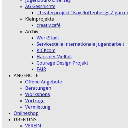
Jugendbüro Diversity
AG Geschichte
Theaterprojekt “Isay Rottenbergs Zigarre
Kleinprojekte
creativ.café
Archiv
WerkStadt
Servicestelle Internationale Jugendarbeit
KICKcom
Haus der Vielfalt
Courage Design Projekt
FAIR
ANGEBOTE
Offene Angebote
Beratungen
Workshops
Vorträge
Vermietung
Onlineshop
ÜBER UNS
VEREIN