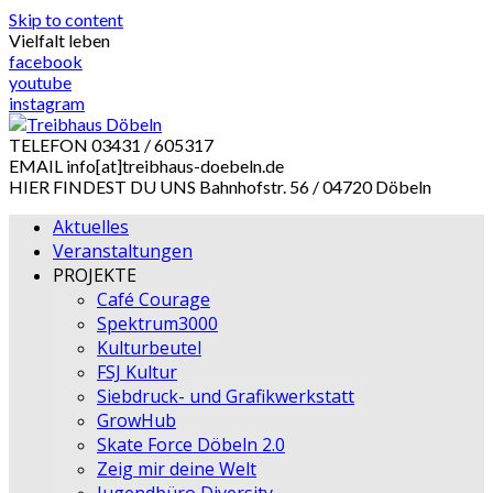
Skip to content
Vielfalt leben
facebook
youtube
instagram
TELEFON
03431 / 605317
EMAIL
info[at]treibhaus-doebeln.de
HIER FINDEST DU UNS
Bahnhofstr. 56 / 04720 Döbeln
Aktuelles
Veranstaltungen
PROJEKTE
Café Courage
Spektrum3000
Kulturbeutel
FSJ Kultur
Siebdruck- und Grafikwerkstatt
GrowHub
Skate Force Döbeln 2.0
Zeig mir deine Welt