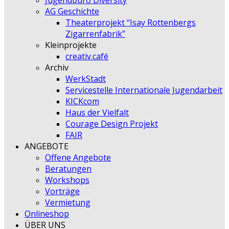
Jugendbüro Diversity
AG Geschichte
Theaterprojekt “Isay Rottenbergs
Zigarrenfabrik”
Kleinprojekte
creativ.café
Archiv
WerkStadt
Servicestelle Internationale Jugendarbeit
KICKcom
Haus der Vielfalt
Courage Design Projekt
FAIR
ANGEBOTE
Offene Angebote
Beratungen
Workshops
Vorträge
Vermietung
Onlineshop
ÜBER UNS