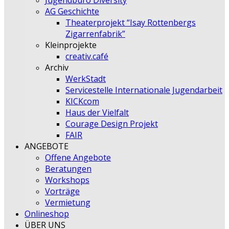
Jugendbüro Diversity
AG Geschichte
Theaterprojekt “Isay Rottenbergs
Zigarrenfabrik”
Kleinprojekte
creativ.café
Archiv
WerkStadt
Servicestelle Internationale Jugendarbeit
KICKcom
Haus der Vielfalt
Courage Design Projekt
FAIR
ANGEBOTE
Offene Angebote
Beratungen
Workshops
Vorträge
Vermietung
Onlineshop
ÜBER UNS