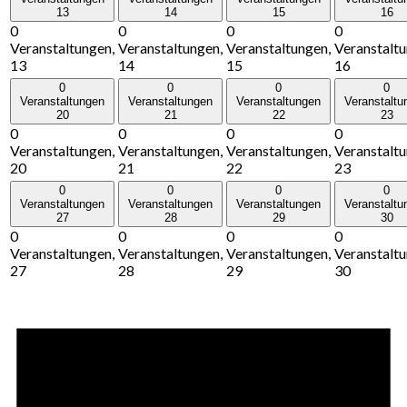
13
14
15
16
0
0
0
0
Veranstaltungen,
Veranstaltungen,
Veranstaltungen,
Veranstaltu
13
14
15
16
0
0
0
0
Veranstaltungen
Veranstaltungen
Veranstaltungen
Veranstaltu
20
21
22
23
0
0
0
0
Veranstaltungen,
Veranstaltungen,
Veranstaltungen,
Veranstaltu
20
21
22
23
0
0
0
0
Veranstaltungen
Veranstaltungen
Veranstaltungen
Veranstaltu
27
28
29
30
0
0
0
0
Veranstaltungen,
Veranstaltungen,
Veranstaltungen,
Veranstaltu
27
28
29
30