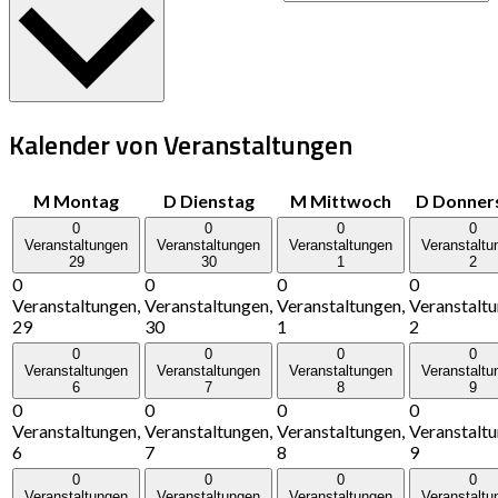
Kalender von Veranstaltungen
M
Montag
D
Dienstag
M
Mittwoch
D
Donner
0
0
0
0
Veranstaltungen
Veranstaltungen
Veranstaltungen
Veranstaltu
29
30
1
2
0
0
0
0
Veranstaltungen,
Veranstaltungen,
Veranstaltungen,
Veranstaltu
29
30
1
2
0
0
0
0
Veranstaltungen
Veranstaltungen
Veranstaltungen
Veranstaltu
6
7
8
9
0
0
0
0
Veranstaltungen,
Veranstaltungen,
Veranstaltungen,
Veranstaltu
6
7
8
9
0
0
0
0
Veranstaltungen
Veranstaltungen
Veranstaltungen
Veranstaltu