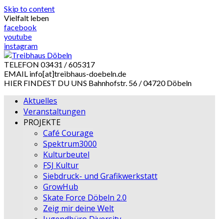
Skip to content
Vielfalt leben
facebook
youtube
instagram
TELEFON
03431 / 605317
EMAIL
info[at]treibhaus-doebeln.de
HIER FINDEST DU UNS
Bahnhofstr. 56 / 04720 Döbeln
Aktuelles
Veranstaltungen
PROJEKTE
Café Courage
Spektrum3000
Kulturbeutel
FSJ Kultur
Siebdruck- und Grafikwerkstatt
GrowHub
Skate Force Döbeln 2.0
Zeig mir deine Welt