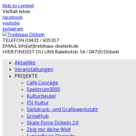
Skip to content
Vielfalt leben
facebook
youtube
instagram
TELEFON
03431 / 605317
EMAIL
info[at]treibhaus-doebeln.de
HIER FINDEST DU UNS
Bahnhofstr. 56 / 04720 Döbeln
Aktuelles
Veranstaltungen
PROJEKTE
Café Courage
Spektrum3000
Kulturbeutel
FSJ Kultur
Siebdruck- und Grafikwerkstatt
GrowHub
Skate Force Döbeln 2.0
Zeig mir deine Welt