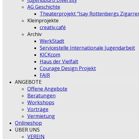
Jugendbüro Diversity
AG Geschichte
Theaterprojekt “Isay Rottenbergs Zigarre
Kleinprojekte
creativ.café
Archiv
WerkStadt
Servicestelle Internationale Jugendarbeit
KICKcom
Haus der Vielfalt
Courage Design Projekt
FAIR
ANGEBOTE
Offene Angebote
Beratungen
Workshops
Vorträge
Vermietung
Onlineshop
ÜBER UNS
VEREIN