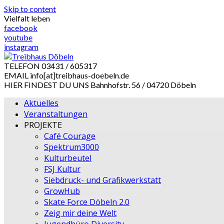
Skip to content
Vielfalt leben
facebook
youtube
instagram
TELEFON
03431 / 605317
EMAIL
info[at]treibhaus-doebeln.de
HIER FINDEST DU UNS
Bahnhofstr. 56 / 04720 Döbeln
Aktuelles
Veranstaltungen
PROJEKTE
Café Courage
Spektrum3000
Kulturbeutel
FSJ Kultur
Siebdruck- und Grafikwerkstatt
GrowHub
Skate Force Döbeln 2.0
Zeig mir deine Welt