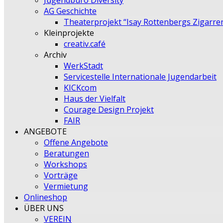
Jugendbüro Diversity
AG Geschichte
Theaterprojekt “Isay Rottenbergs Zigarre
Kleinprojekte
creativ.café
Archiv
WerkStadt
Servicestelle Internationale Jugendarbeit
KICKcom
Haus der Vielfalt
Courage Design Projekt
FAIR
ANGEBOTE
Offene Angebote
Beratungen
Workshops
Vorträge
Vermietung
Onlineshop
ÜBER UNS
VEREIN