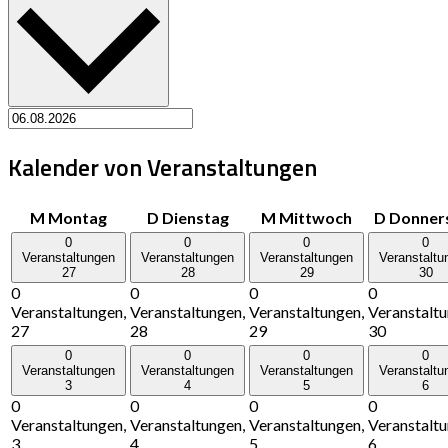
Kalender von Veranstaltungen
M
Montag
D
Dienstag
M
Mittwoch
D
Donner
0
0
0
0
Veranstaltungen
Veranstaltungen
Veranstaltungen
Veranstaltu
27
28
29
30
0
0
0
0
Veranstaltungen,
Veranstaltungen,
Veranstaltungen,
Veranstaltu
27
28
29
30
0
0
0
0
Veranstaltungen
Veranstaltungen
Veranstaltungen
Veranstaltu
3
4
5
6
0
0
0
0
Veranstaltungen,
Veranstaltungen,
Veranstaltungen,
Veranstaltu
3
4
5
6