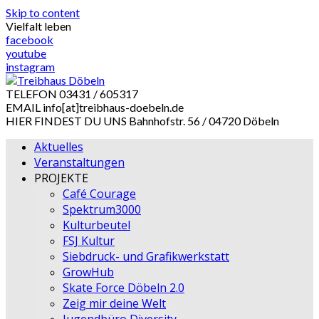
Skip to content
Vielfalt leben
facebook
youtube
instagram
TELEFON
03431 / 605317
EMAIL
info[at]treibhaus-doebeln.de
HIER FINDEST DU UNS
Bahnhofstr. 56 / 04720 Döbeln
Aktuelles
Veranstaltungen
PROJEKTE
Café Courage
Spektrum3000
Kulturbeutel
FSJ Kultur
Siebdruck- und Grafikwerkstatt
GrowHub
Skate Force Döbeln 2.0
Zeig mir deine Welt