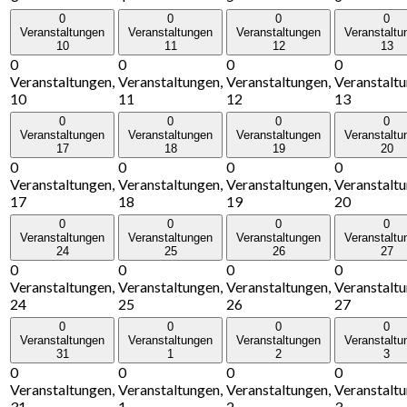
0
0
0
0
Veranstaltungen
Veranstaltungen
Veranstaltungen
Veranstaltu
10
11
12
13
0
0
0
0
Veranstaltungen,
Veranstaltungen,
Veranstaltungen,
Veranstaltu
10
11
12
13
0
0
0
0
Veranstaltungen
Veranstaltungen
Veranstaltungen
Veranstaltu
17
18
19
20
0
0
0
0
Veranstaltungen,
Veranstaltungen,
Veranstaltungen,
Veranstaltu
17
18
19
20
0
0
0
0
Veranstaltungen
Veranstaltungen
Veranstaltungen
Veranstaltu
24
25
26
27
0
0
0
0
Veranstaltungen,
Veranstaltungen,
Veranstaltungen,
Veranstaltu
24
25
26
27
0
0
0
0
Veranstaltungen
Veranstaltungen
Veranstaltungen
Veranstaltu
31
1
2
3
0
0
0
0
Veranstaltungen,
Veranstaltungen,
Veranstaltungen,
Veranstaltu
31
1
2
3