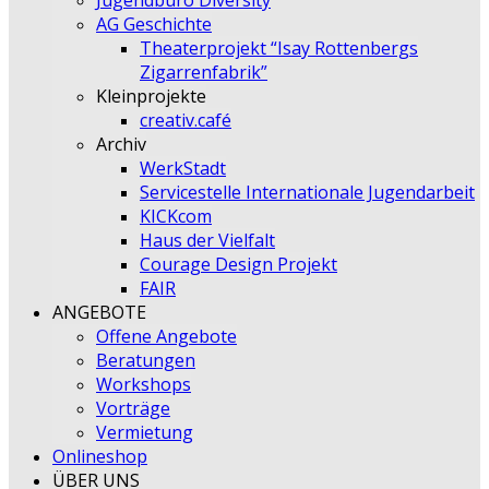
Jugendbüro Diversity
AG Geschichte
Theaterprojekt “Isay Rottenbergs
Zigarrenfabrik”
Kleinprojekte
creativ.café
Archiv
WerkStadt
Servicestelle Internationale Jugendarbeit
KICKcom
Haus der Vielfalt
Courage Design Projekt
FAIR
ANGEBOTE
Offene Angebote
Beratungen
Workshops
Vorträge
Vermietung
Onlineshop
ÜBER UNS