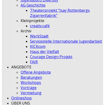
Jugendbüro Diversity
AG Geschichte
Theaterprojekt “Isay Rottenbergs
Zigarrenfabrik”
Kleinprojekte
creativ.café
Archiv
WerkStadt
Servicestelle Internationale Jugendarbeit
KICKcom
Haus der Vielfalt
Courage Design Projekt
FAIR
ANGEBOTE
Offene Angebote
Beratungen
Workshops
Vorträge
Vermietung
Onlineshop
ÜBER UNS