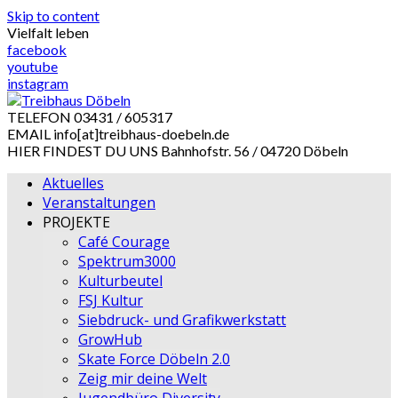
Skip to content
Vielfalt leben
facebook
youtube
instagram
TELEFON
03431 / 605317
EMAIL
info[at]treibhaus-doebeln.de
HIER FINDEST DU UNS
Bahnhofstr. 56 / 04720 Döbeln
Aktuelles
Veranstaltungen
PROJEKTE
Café Courage
Spektrum3000
Kulturbeutel
FSJ Kultur
Siebdruck- und Grafikwerkstatt
GrowHub
Skate Force Döbeln 2.0
Zeig mir deine Welt