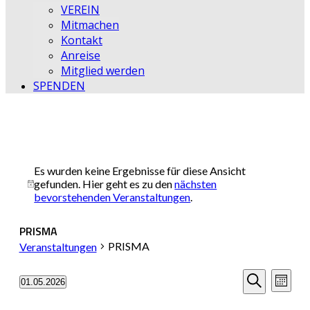
VEREIN
Mitmachen
Kontakt
Anreise
Mitglied werden
SPENDEN
Es wurden keine Ergebnisse für diese Ansicht
gefunden. Hier geht es zu den
nächsten
Hinweis
bevorstehenden Veranstaltungen
.
PRISMA
PRISMA
Veranstaltungen
Veransta
Vera
01.05.2026
Monat
Datum
Ansi
Suche
Suche
wählen.