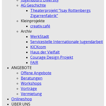
Jugendbüro Diversity
AG Geschichte
Theaterprojekt “Isay Rottenbergs
Zigarrenfabrik”
Kleinprojekte
creativ.café
Archiv
WerkStadt
Servicestelle Internationale Jugendarbeit
KICKcom
Haus der Vielfalt
Courage Design Projekt
FAIR
ANGEBOTE
Offene Angebote
Beratungen
Workshops
Vorträge
Vermietung
Onlineshop
ÜBER UNS