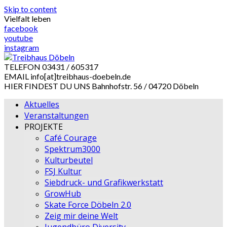
Skip to content
Vielfalt leben
facebook
youtube
instagram
TELEFON
03431 / 605317
EMAIL
info[at]treibhaus-doebeln.de
HIER FINDEST DU UNS
Bahnhofstr. 56 / 04720 Döbeln
Aktuelles
Veranstaltungen
PROJEKTE
Café Courage
Spektrum3000
Kulturbeutel
FSJ Kultur
Siebdruck- und Grafikwerkstatt
GrowHub
Skate Force Döbeln 2.0
Zeig mir deine Welt