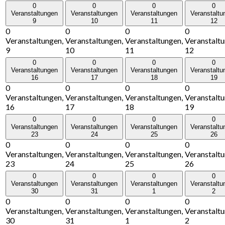
0
0
0
0
Veranstaltungen
Veranstaltungen
Veranstaltungen
Veranstaltu
9
10
11
12
0
0
0
0
Veranstaltungen,
Veranstaltungen,
Veranstaltungen,
Veranstaltu
9
10
11
12
0
0
0
0
Veranstaltungen
Veranstaltungen
Veranstaltungen
Veranstaltu
16
17
18
19
0
0
0
0
Veranstaltungen,
Veranstaltungen,
Veranstaltungen,
Veranstaltu
16
17
18
19
0
0
0
0
Veranstaltungen
Veranstaltungen
Veranstaltungen
Veranstaltu
23
24
25
26
0
0
0
0
Veranstaltungen,
Veranstaltungen,
Veranstaltungen,
Veranstaltu
23
24
25
26
0
0
0
0
Veranstaltungen
Veranstaltungen
Veranstaltungen
Veranstaltu
30
31
1
2
0
0
0
0
Veranstaltungen,
Veranstaltungen,
Veranstaltungen,
Veranstaltu
30
31
1
2