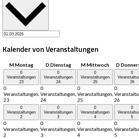
Kalender von Veranstaltungen
M
Montag
D
Dienstag
M
Mittwoch
D
Donner
0
0
0
0
Veranstaltungen
Veranstaltungen
Veranstaltungen
Veranstaltu
23
24
25
26
0
0
0
0
Veranstaltungen,
Veranstaltungen,
Veranstaltungen,
Veranstaltu
23
24
25
26
0
0
0
0
Veranstaltungen
Veranstaltungen
Veranstaltungen
Veranstaltu
2
3
4
5
0
0
0
0
Veranstaltungen,
Veranstaltungen,
Veranstaltungen,
Veranstaltu
2
3
4
5