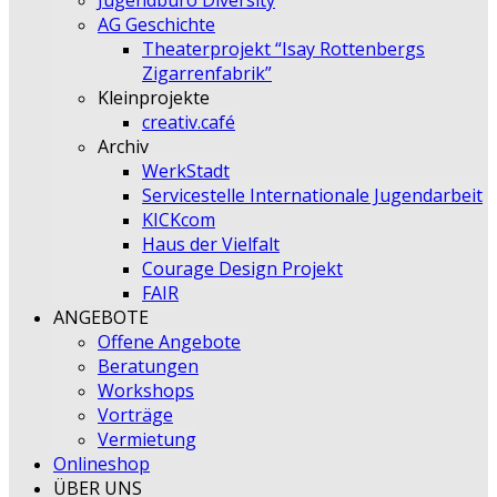
Jugendbüro Diversity
AG Geschichte
Theaterprojekt “Isay Rottenbergs
Zigarrenfabrik”
Kleinprojekte
creativ.café
Archiv
WerkStadt
Servicestelle Internationale Jugendarbeit
KICKcom
Haus der Vielfalt
Courage Design Projekt
FAIR
ANGEBOTE
Offene Angebote
Beratungen
Workshops
Vorträge
Vermietung
Onlineshop
ÜBER UNS