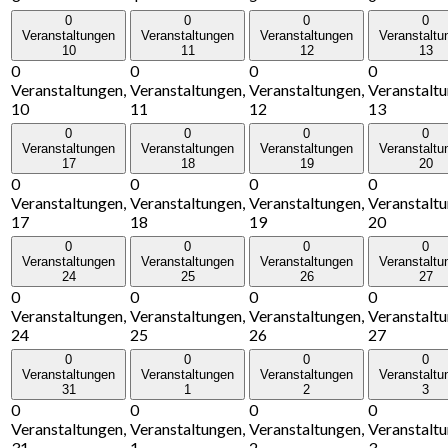
0
0
0
0
Veranstaltungen
Veranstaltungen
Veranstaltungen
Veranstaltu
10
11
12
13
0
0
0
0
Veranstaltungen,
Veranstaltungen,
Veranstaltungen,
Veranstaltu
10
11
12
13
0
0
0
0
Veranstaltungen
Veranstaltungen
Veranstaltungen
Veranstaltu
17
18
19
20
0
0
0
0
Veranstaltungen,
Veranstaltungen,
Veranstaltungen,
Veranstaltu
17
18
19
20
0
0
0
0
Veranstaltungen
Veranstaltungen
Veranstaltungen
Veranstaltu
24
25
26
27
0
0
0
0
Veranstaltungen,
Veranstaltungen,
Veranstaltungen,
Veranstaltu
24
25
26
27
0
0
0
0
Veranstaltungen
Veranstaltungen
Veranstaltungen
Veranstaltu
31
1
2
3
0
0
0
0
Veranstaltungen,
Veranstaltungen,
Veranstaltungen,
Veranstaltu
31
1
2
3