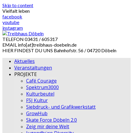
Skip to content
Vielfalt leben
facebook
youtube
instagram
TELEFON
03431 / 605317
EMAIL
info[at]treibhaus-doebeln.de
HIER FINDEST DU UNS
Bahnhofstr. 56 / 04720 Döbeln
Aktuelles
Veranstaltungen
PROJEKTE
Café Courage
Spektrum3000
Kulturbeutel
FSJ Kultur
Siebdruck- und Grafikwerkstatt
GrowHub
Skate Force Döbeln 2.0
Zeig mir deine Welt