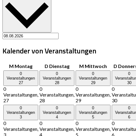
Kalender von Veranstaltungen
M
Montag
D
Dienstag
M
Mittwoch
D
Donner
0
0
0
0
Veranstaltungen
Veranstaltungen
Veranstaltungen
Veranstaltu
27
28
29
30
0
0
0
0
Veranstaltungen,
Veranstaltungen,
Veranstaltungen,
Veranstaltu
27
28
29
30
0
0
0
0
Veranstaltungen
Veranstaltungen
Veranstaltungen
Veranstaltu
3
4
5
6
0
0
0
0
Veranstaltungen,
Veranstaltungen,
Veranstaltungen,
Veranstaltu
3
4
5
6