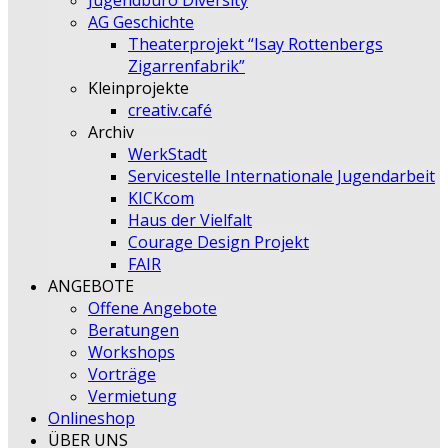
Jugendbüro Diversity
AG Geschichte
Theaterprojekt “Isay Rottenbergs
Zigarrenfabrik”
Kleinprojekte
creativ.café
Archiv
WerkStadt
Servicestelle Internationale Jugendarbeit
KICKcom
Haus der Vielfalt
Courage Design Projekt
FAIR
ANGEBOTE
Offene Angebote
Beratungen
Workshops
Vorträge
Vermietung
Onlineshop
ÜBER UNS