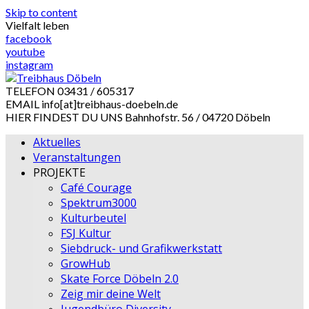
Skip to content
Vielfalt leben
facebook
youtube
instagram
TELEFON
03431 / 605317
EMAIL
info[at]treibhaus-doebeln.de
HIER FINDEST DU UNS
Bahnhofstr. 56 / 04720 Döbeln
Aktuelles
Veranstaltungen
PROJEKTE
Café Courage
Spektrum3000
Kulturbeutel
FSJ Kultur
Siebdruck- und Grafikwerkstatt
GrowHub
Skate Force Döbeln 2.0
Zeig mir deine Welt