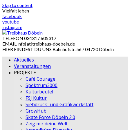
Skip to content
Vielfalt leben
facebook
youtube
instagram
TELEFON
03431 / 605317
EMAIL
info[at]treibhaus-doebeln.de
HIER FINDEST DU UNS
Bahnhofstr. 56 / 04720 Döbeln
Aktuelles
Veranstaltungen
PROJEKTE
Café Courage
Spektrum3000
Kulturbeutel
FSJ Kultur
Siebdruck- und Grafikwerkstatt
GrowHub
Skate Force Döbeln 2.0
Zeig mir deine Welt