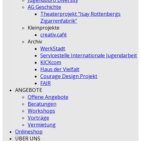
Jugendbüro Diversity
AG Geschichte
Theaterprojekt “Isay Rottenbergs
Zigarrenfabrik”
Kleinprojekte
creativ.café
Archiv
WerkStadt
Servicestelle Internationale Jugendarbeit
KICKcom
Haus der Vielfalt
Courage Design Projekt
FAIR
ANGEBOTE
Offene Angebote
Beratungen
Workshops
Vorträge
Vermietung
Onlineshop
ÜBER UNS