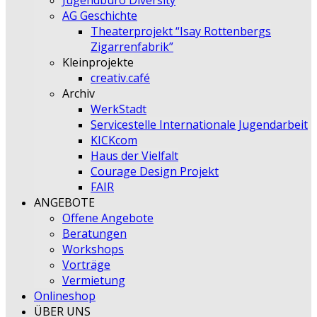
Jugendbüro Diversity
AG Geschichte
Theaterprojekt “Isay Rottenbergs
Zigarrenfabrik”
Kleinprojekte
creativ.café
Archiv
WerkStadt
Servicestelle Internationale Jugendarbeit
KICKcom
Haus der Vielfalt
Courage Design Projekt
FAIR
ANGEBOTE
Offene Angebote
Beratungen
Workshops
Vorträge
Vermietung
Onlineshop
ÜBER UNS