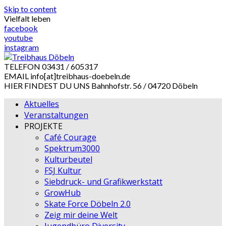
Skip to content
Vielfalt leben
facebook
youtube
instagram
TELEFON
03431 / 605317
EMAIL
info[at]treibhaus-doebeln.de
HIER FINDEST DU UNS
Bahnhofstr. 56 / 04720 Döbeln
Aktuelles
Veranstaltungen
PROJEKTE
Café Courage
Spektrum3000
Kulturbeutel
FSJ Kultur
Siebdruck- und Grafikwerkstatt
GrowHub
Skate Force Döbeln 2.0
Zeig mir deine Welt