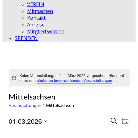
VEREIN
Mitmachen
Kontakt
Anreise
Mitglied werden
SPENDEN
Keine Veranstaltungen für 1. März 2026 vorgesehen. Hier geht
Hinweis
es zu den
nächsten bevorstehenden Veranstaltungen
.
Mittelsachsen
Veranstaltungen
Mittelsachsen
01.03.2026
Veransta
Vera
Suche
Tag
Ansic
Datum
Suche
wählen.
Navi