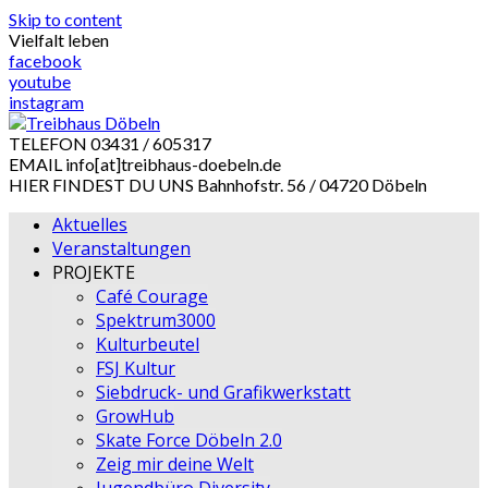
Skip to content
Vielfalt leben
facebook
youtube
instagram
TELEFON
03431 / 605317
EMAIL
info[at]treibhaus-doebeln.de
HIER FINDEST DU UNS
Bahnhofstr. 56 / 04720 Döbeln
Aktuelles
Veranstaltungen
PROJEKTE
Café Courage
Spektrum3000
Kulturbeutel
FSJ Kultur
Siebdruck- und Grafikwerkstatt
GrowHub
Skate Force Döbeln 2.0
Zeig mir deine Welt