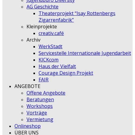
Jugendbüro Diversity
AG Geschichte
Theaterprojekt “Isay Rottenbergs
Zigarrenfabrik”
Kleinprojekte
creativ.café
Archiv
WerkStadt
Servicestelle Internationale Jugendarbeit
KICKcom
Haus der Vielfalt
Courage Design Projekt
FAIR
ANGEBOTE
Offene Angebote
Beratungen
Workshops
Vorträge
Vermietung
Onlineshop
ÜBER UNS