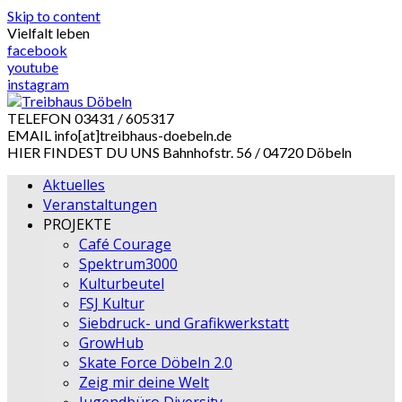
Skip to content
Vielfalt leben
facebook
youtube
instagram
TELEFON
03431 / 605317
EMAIL
info[at]treibhaus-doebeln.de
HIER FINDEST DU UNS
Bahnhofstr. 56 / 04720 Döbeln
Aktuelles
Veranstaltungen
PROJEKTE
Café Courage
Spektrum3000
Kulturbeutel
FSJ Kultur
Siebdruck- und Grafikwerkstatt
GrowHub
Skate Force Döbeln 2.0
Zeig mir deine Welt