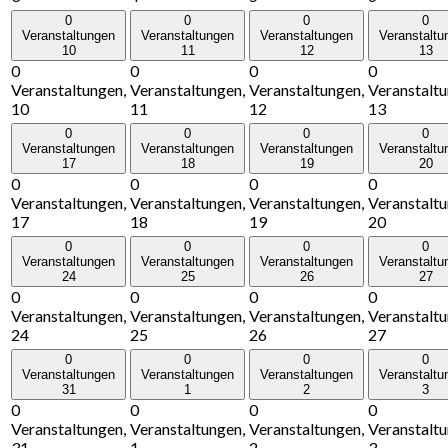
0
0
0
0
Veranstaltungen
Veranstaltungen
Veranstaltungen
Veranstaltu
10
11
12
13
0
0
0
0
Veranstaltungen,
Veranstaltungen,
Veranstaltungen,
Veranstaltu
10
11
12
13
0
0
0
0
Veranstaltungen
Veranstaltungen
Veranstaltungen
Veranstaltu
17
18
19
20
0
0
0
0
Veranstaltungen,
Veranstaltungen,
Veranstaltungen,
Veranstaltu
17
18
19
20
0
0
0
0
Veranstaltungen
Veranstaltungen
Veranstaltungen
Veranstaltu
24
25
26
27
0
0
0
0
Veranstaltungen,
Veranstaltungen,
Veranstaltungen,
Veranstaltu
24
25
26
27
0
0
0
0
Veranstaltungen
Veranstaltungen
Veranstaltungen
Veranstaltu
31
1
2
3
0
0
0
0
Veranstaltungen,
Veranstaltungen,
Veranstaltungen,
Veranstaltu
31
1
2
3