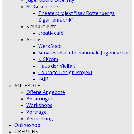
Jugendbüro Diversity
AG Geschichte
Theaterprojekt “Isay Rottenbergs
Zigarrenfabrik”
Kleinprojekte
creativ.café
Archiv
WerkStadt
Servicestelle Internationale Jugendarbeit
KICKcom
Haus der Vielfalt
Courage Design Projekt
FAIR
ANGEBOTE
Offene Angebote
Beratungen
Workshops
Vorträge
Vermietung
Onlineshop
ÜBER UNS