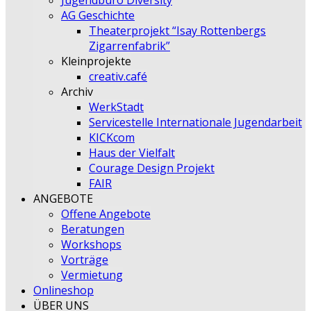
Jugendbüro Diversity
AG Geschichte
Theaterprojekt “Isay Rottenbergs
Zigarrenfabrik”
Kleinprojekte
creativ.café
Archiv
WerkStadt
Servicestelle Internationale Jugendarbeit
KICKcom
Haus der Vielfalt
Courage Design Projekt
FAIR
ANGEBOTE
Offene Angebote
Beratungen
Workshops
Vorträge
Vermietung
Onlineshop
ÜBER UNS