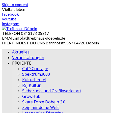
Skip to content
Vielfalt leben
facebook
youtube
instagram
TELEFON
03431 / 605317
EMAIL
info[at]treibhaus-doebeln.de
HIER FINDEST DU UNS
Bahnhofstr. 56 / 04720 Döbeln
Aktuelles
Veranstaltungen
PROJEKTE
Café Courage
Spektrum3000
Kulturbeutel
FSJ Kultur
Siebdruck- und Grafikwerkstatt
GrowHub
Skate Force Döbeln 2.0
Zeig mir deine Welt