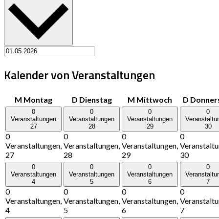
Kalender von Veranstaltungen
M
Montag
D
Dienstag
M
Mittwoch
D
Donner
0
0
0
0
Veranstaltungen
Veranstaltungen
Veranstaltungen
Veranstaltu
27
28
29
30
0
0
0
0
Veranstaltungen,
Veranstaltungen,
Veranstaltungen,
Veranstaltu
27
28
29
30
0
0
0
0
Veranstaltungen
Veranstaltungen
Veranstaltungen
Veranstaltu
4
5
6
7
0
0
0
0
Veranstaltungen,
Veranstaltungen,
Veranstaltungen,
Veranstaltu
4
5
6
7