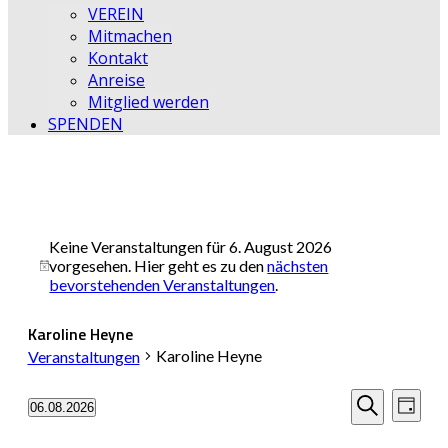
VEREIN
Mitmachen
Kontakt
Anreise
Mitglied werden
SPENDEN
Keine Veranstaltungen für 6. August 2026
vorgesehen. Hier geht es zu den
nächsten
Hinweis
bevorstehenden Veranstaltungen
.
Karoline Heyne
Karoline Heyne
Veranstaltungen
Veransta
Vera
06.08.2026
Tag
Datum
Ansi
Suche
Suche
wählen.