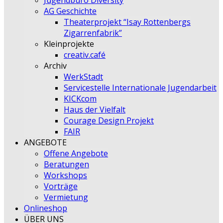
Jugendbüro Diversity
AG Geschichte
Theaterprojekt “Isay Rottenbergs
Zigarrenfabrik”
Kleinprojekte
creativ.café
Archiv
WerkStadt
Servicestelle Internationale Jugendarbeit
KICKcom
Haus der Vielfalt
Courage Design Projekt
FAIR
ANGEBOTE
Offene Angebote
Beratungen
Workshops
Vorträge
Vermietung
Onlineshop
ÜBER UNS