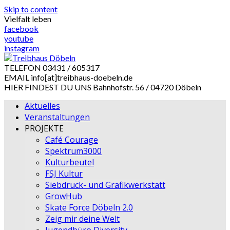
Skip to content
Vielfalt leben
facebook
youtube
instagram
TELEFON
03431 / 605317
EMAIL
info[at]treibhaus-doebeln.de
HIER FINDEST DU UNS
Bahnhofstr. 56 / 04720 Döbeln
Aktuelles
Veranstaltungen
PROJEKTE
Café Courage
Spektrum3000
Kulturbeutel
FSJ Kultur
Siebdruck- und Grafikwerkstatt
GrowHub
Skate Force Döbeln 2.0
Zeig mir deine Welt