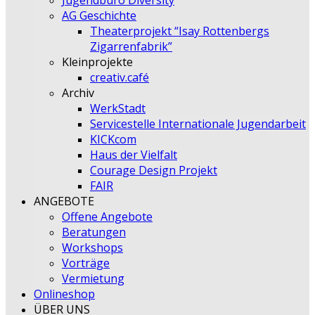
Jugendbüro Diversity
AG Geschichte
Theaterprojekt “Isay Rottenbergs
Zigarrenfabrik”
Kleinprojekte
creativ.café
Archiv
WerkStadt
Servicestelle Internationale Jugendarbeit
KICKcom
Haus der Vielfalt
Courage Design Projekt
FAIR
ANGEBOTE
Offene Angebote
Beratungen
Workshops
Vorträge
Vermietung
Onlineshop
ÜBER UNS