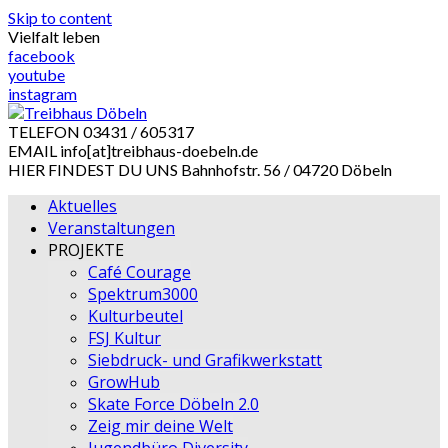
Skip to content
Vielfalt leben
facebook
youtube
instagram
TELEFON
03431 / 605317
EMAIL
info[at]treibhaus-doebeln.de
HIER FINDEST DU UNS
Bahnhofstr. 56 / 04720 Döbeln
Aktuelles
Veranstaltungen
PROJEKTE
Café Courage
Spektrum3000
Kulturbeutel
FSJ Kultur
Siebdruck- und Grafikwerkstatt
GrowHub
Skate Force Döbeln 2.0
Zeig mir deine Welt