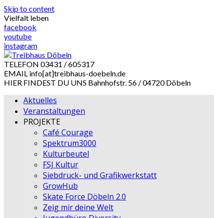
Skip to content
Vielfalt leben
facebook
youtube
instagram
TELEFON
03431 / 605317
EMAIL
info[at]treibhaus-doebeln.de
HIER FINDEST DU UNS
Bahnhofstr. 56 / 04720 Döbeln
Aktuelles
Veranstaltungen
PROJEKTE
Café Courage
Spektrum3000
Kulturbeutel
FSJ Kultur
Siebdruck- und Grafikwerkstatt
GrowHub
Skate Force Döbeln 2.0
Zeig mir deine Welt