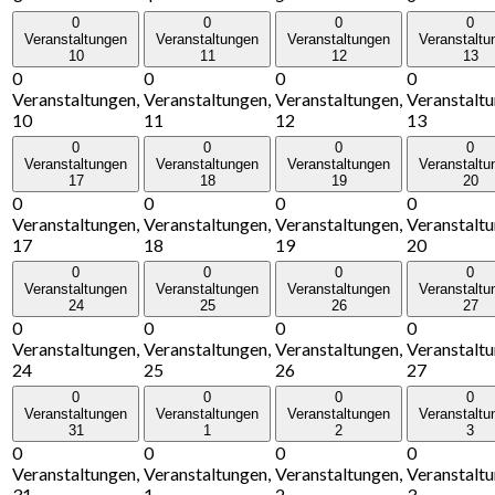
0
0
0
0
Veranstaltungen
Veranstaltungen
Veranstaltungen
Veranstaltu
10
11
12
13
0
0
0
0
Veranstaltungen,
Veranstaltungen,
Veranstaltungen,
Veranstaltu
10
11
12
13
0
0
0
0
Veranstaltungen
Veranstaltungen
Veranstaltungen
Veranstaltu
17
18
19
20
0
0
0
0
Veranstaltungen,
Veranstaltungen,
Veranstaltungen,
Veranstaltu
17
18
19
20
0
0
0
0
Veranstaltungen
Veranstaltungen
Veranstaltungen
Veranstaltu
24
25
26
27
0
0
0
0
Veranstaltungen,
Veranstaltungen,
Veranstaltungen,
Veranstaltu
24
25
26
27
0
0
0
0
Veranstaltungen
Veranstaltungen
Veranstaltungen
Veranstaltu
31
1
2
3
0
0
0
0
Veranstaltungen,
Veranstaltungen,
Veranstaltungen,
Veranstaltu
31
1
2
3