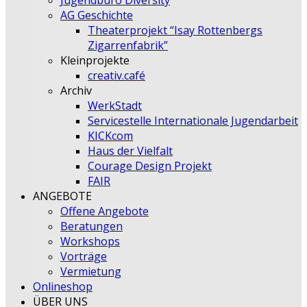
Jugendbüro Diversity
AG Geschichte
Theaterprojekt “Isay Rottenbergs
Zigarrenfabrik”
Kleinprojekte
creativ.café
Archiv
WerkStadt
Servicestelle Internationale Jugendarbeit
KICKcom
Haus der Vielfalt
Courage Design Projekt
FAIR
ANGEBOTE
Offene Angebote
Beratungen
Workshops
Vorträge
Vermietung
Onlineshop
ÜBER UNS