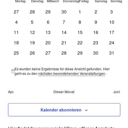
Montag
Dienstag
Mittwoch
Donnerstag
Freitag
Samstag
Sonntag
und
von
0
0
0
0
0
0
0
27
28
29
30
1
2
3
Ansichte
Veranstaltungen
Veranstaltungen
Veranstaltungen
Veranstaltungen
Veranstaltungen
Veranstaltungen
Veranstaltungen
Veransta
0
0
0
0
0
0
0
4
5
6
7
8
9
10
Navigati
Veranstaltungen
Veranstaltungen
Veranstaltungen
Veranstaltungen
Veranstaltungen
Veranstaltungen
Veransta
0
0
0
0
0
0
0
11
12
13
14
15
16
17
Veranstaltungen
Veranstaltungen
Veranstaltungen
Veranstaltungen
Veranstaltungen
Veranstaltungen
Veransta
0
0
0
0
0
0
0
18
19
20
21
22
23
24
Veranstaltungen
Veranstaltungen
Veranstaltungen
Veranstaltungen
Veranstaltungen
Veranstaltungen
Veransta
0
0
0
0
0
0
0
25
26
27
28
29
30
31
Veranstaltungen
Veranstaltungen
Veranstaltungen
Veranstaltungen
Veranstaltungen
Veranstaltungen
Veransta
Es wurden keine Ergebnisse für diese Ansicht gefunden. Hier
Hinweis
geht es zu den
nächsten bevorstehenden Veranstaltungen
.
Apr.
Dieser Monat
Juni
Kalender abonnieren