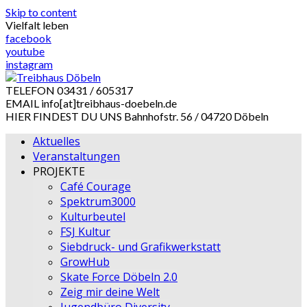
Skip to content
Vielfalt leben
facebook
youtube
instagram
TELEFON
03431 / 605317
EMAIL
info[at]treibhaus-doebeln.de
HIER FINDEST DU UNS
Bahnhofstr. 56 / 04720 Döbeln
Aktuelles
Veranstaltungen
PROJEKTE
Café Courage
Spektrum3000
Kulturbeutel
FSJ Kultur
Siebdruck- und Grafikwerkstatt
GrowHub
Skate Force Döbeln 2.0
Zeig mir deine Welt