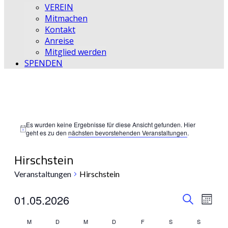
VEREIN
Mitmachen
Kontakt
Anreise
Mitglied werden
SPENDEN
Es wurden keine Ergebnisse für diese Ansicht gefunden. Hier
Hinweis
geht es zu den
nächsten bevorstehenden Veranstaltungen
.
Hirschstein
Veranstaltungen
Hirschstein
Veransta
Vera
01.05.2026
Monat
Suche
Ansic
Datum
Suche
Kalender
wählen.
M
D
M
D
F
S
S
Navi