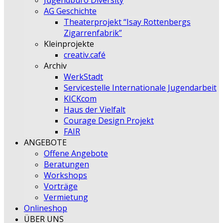
Jugendbüro Diversity
AG Geschichte
Theaterprojekt “Isay Rottenbergs
Zigarrenfabrik”
Kleinprojekte
creativ.café
Archiv
WerkStadt
Servicestelle Internationale Jugendarbeit
KICKcom
Haus der Vielfalt
Courage Design Projekt
FAIR
ANGEBOTE
Offene Angebote
Beratungen
Workshops
Vorträge
Vermietung
Onlineshop
ÜBER UNS