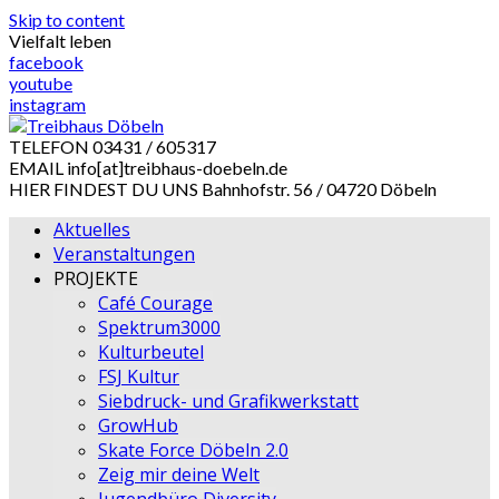
Skip to content
Vielfalt leben
facebook
youtube
instagram
TELEFON
03431 / 605317
EMAIL
info[at]treibhaus-doebeln.de
HIER FINDEST DU UNS
Bahnhofstr. 56 / 04720 Döbeln
Aktuelles
Veranstaltungen
PROJEKTE
Café Courage
Spektrum3000
Kulturbeutel
FSJ Kultur
Siebdruck- und Grafikwerkstatt
GrowHub
Skate Force Döbeln 2.0
Zeig mir deine Welt