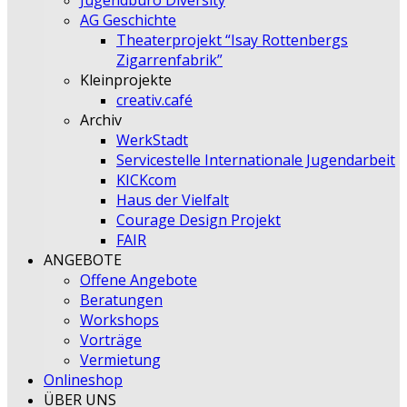
Jugendbüro Diversity
AG Geschichte
Theaterprojekt “Isay Rottenbergs
Zigarrenfabrik”
Kleinprojekte
creativ.café
Archiv
WerkStadt
Servicestelle Internationale Jugendarbeit
KICKcom
Haus der Vielfalt
Courage Design Projekt
FAIR
ANGEBOTE
Offene Angebote
Beratungen
Workshops
Vorträge
Vermietung
Onlineshop
ÜBER UNS