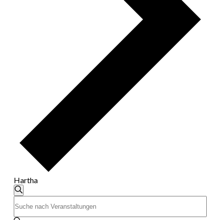
Hartha
Veranstaltungen
Suche
Bitte
Suche
Schlüsselwort
eingeben.