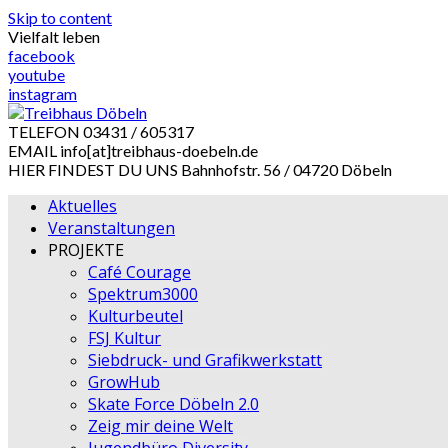
Skip to content
Vielfalt leben
facebook
youtube
instagram
TELEFON
03431 / 605317
EMAIL
info[at]treibhaus-doebeln.de
HIER FINDEST DU UNS
Bahnhofstr. 56 / 04720 Döbeln
Aktuelles
Veranstaltungen
PROJEKTE
Café Courage
Spektrum3000
Kulturbeutel
FSJ Kultur
Siebdruck- und Grafikwerkstatt
GrowHub
Skate Force Döbeln 2.0
Zeig mir deine Welt