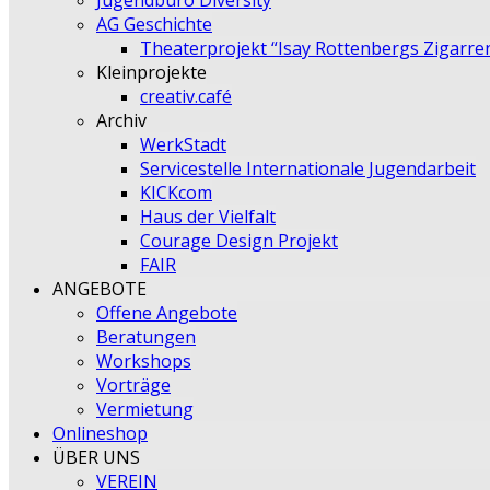
Jugendbüro Diversity
AG Geschichte
Theaterprojekt “Isay Rottenbergs Zigarre
Kleinprojekte
creativ.café
Archiv
WerkStadt
Servicestelle Internationale Jugendarbeit
KICKcom
Haus der Vielfalt
Courage Design Projekt
FAIR
ANGEBOTE
Offene Angebote
Beratungen
Workshops
Vorträge
Vermietung
Onlineshop
ÜBER UNS
VEREIN