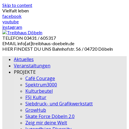
Skip to content
Vielfalt leben
facebook
youtube
instagram
TELEFON
03431 / 605317
EMAIL
info[at]treibhaus-doebeln.de
HIER FINDEST DU UNS
Bahnhofstr. 56 / 04720 Döbeln
Aktuelles
Veranstaltungen
PROJEKTE
Café Courage
Spektrum3000
Kulturbeutel
FSJ Kultur
Siebdruck- und Grafikwerkstatt
GrowHub
Skate Force Döbeln 2.0
Zeig mir deine Welt