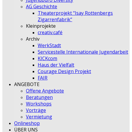
Jugendbüro Diversity
AG Geschichte
Theaterprojekt “Isay Rottenbergs
Zigarrenfabrik”
Kleinprojekte
creativ.café
Archiv
WerkStadt
Servicestelle Internationale Jugendarbeit
KICKcom
Haus der Vielfalt
Courage Design Projekt
FAIR
ANGEBOTE
Offene Angebote
Beratungen
Workshops
Vorträge
Vermietung
Onlineshop
ÜBER UNS